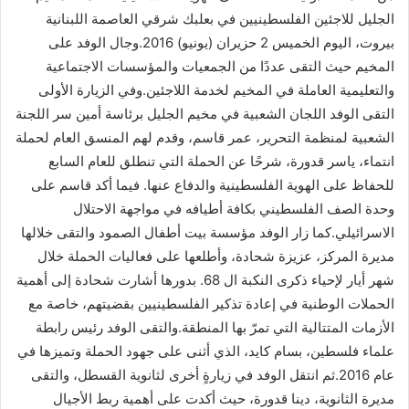
الجليل للاجئين الفلسطينيين في بعلبك شرقي العاصمة اللبنانية
بيروت، اليوم الخميس 2 حزيران (يونيو) 2016.وجال الوفد على
المخيم حيث التقى عددًا من الجمعيات والمؤسسات الاجتماعية
والتعليمية العاملة في المخيم لخدمة اللاجئين.وفي الزيارة الأولى
التقى الوفد اللجان الشعبية في مخيم الجليل برئاسة أمين سر اللجنة
الشعبية لمنظمة التحرير، عمر قاسم، وقدم لهم المنسق العام لحملة
انتماء، ياسر قدورة، شرحًا عن الحملة التي تنطلق للعام السابع
للحفاظ على الهوية الفلسطينية والدفاع عنها. فيما أكد قاسم على
وحدة الصف الفلسطيني بكافة أطيافه في مواجهة الاحتلال
الاسرائيلي.كما زار الوفد مؤسسة بيت أطفال الصمود والتقى خلالها
مديرة المركز، عزيزة شحادة، وأطلعها على فعاليات الحملة خلال
شهر أيار لإحياء ذكرى النكبة ال 68. بدورها أشارت شحادة إلى أهمية
الحملات الوطنية في إعادة تذكير الفلسطينيين بقضيتهم، خاصة مع
الأزمات المتتالية التي تمرّ بها المنطقة.والتقى الوفد رئيس رابطة
علماء فلسطين، بسام كايد، الذي أثنى على جهود الحملة وتميزها في
عام 2016.ثم انتقل الوفد في زيارةٍ أخرى لثانوية القسطل، والتقى
مديرة الثانوية، دينا قدورة، حيث أكدت على أهمية ربط الأجيال