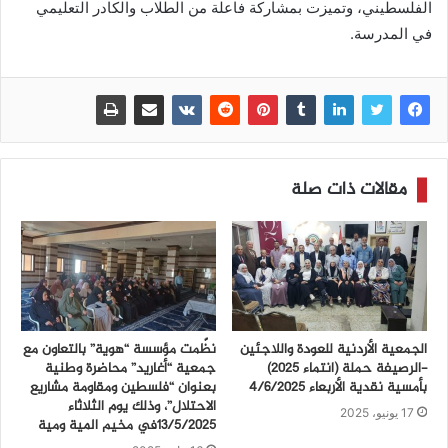
الفلسطيني، وتميزت بمشاركة فاعلة من الطلاب والكادر التعليمي
في المدرسة.
مقالات ذات صلة
الجمعية الأردنية للعودة واللاجئين
نظّمت مؤسسة “هوية” بالتعاون مع
-الرصيفة حملة (انتماء ٢٠٢٥)
جمعية “أغاريد” محاضرة وطنية
بأمسية نقدية الأربعاء ٤/٦/٢٠٢٥
بعنوان “فلسطين ومقاومة مشاريع
الاحتلال”، وذلك يوم الثلاثاء
17 يونيو، 2025
13/5/2025في مخيم المية ومية