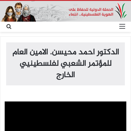
القائمة
بح
عن
الدكتور احمد محيسن. الامين العام
للمؤتمر الشعبي لفلسطينيي
الخارج