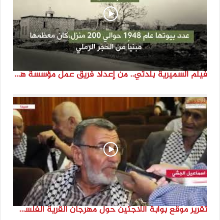
فيلم السميرية بلدتي.. من إعداد فريق عمل مؤسسة هوية
تقرير موقع بوابة اللاجئين حول مهرجان القرية الفلسطينية ( السميرية بلدتي)