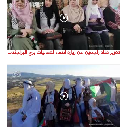
تقرير قناة راجعين عن زيارة انتماء لفعاليات برج البراجنة اعداد جنى شحرور