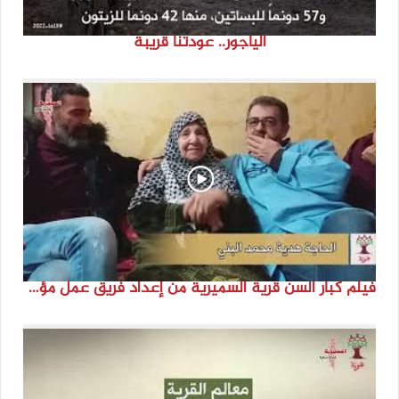
الياجور.. عودتنا قريبة
فيلم كبار السن قرية السميرية من إعداد فريق عمل مؤسسة هوية