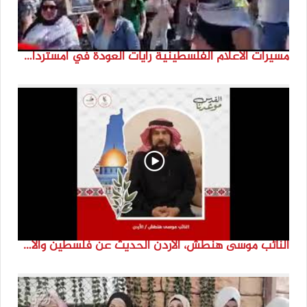
مسيرات الاعلام الفلسطينية رايات العودة في امستردام #النكبة74 #انتماء2022 #القدس_موعدنا
النائب موسى هنطش، الأردن الحديث عن فلسطين والاقصى هو عنصر تحدي من تحديات الأُمة في تاريخها الطويل. #انتماء2022