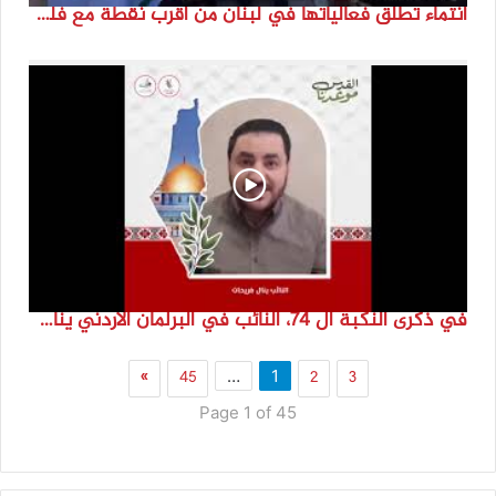
انتماء تطلق فعالياتها في لبنان من أقرب نقطة مع فلسطين المحتلة في ذكرى النكبة_74تقرير: جنى شحرور
في ذكرى النكبة ال 74، النائب في البرلمان الأردني ينال فرحات
»
45
2
3
…
1
Page 1 of 45