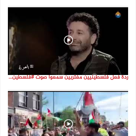
ردة فعل فلسطينيين مغتربين سمعوا صوت #فلسطين لأول مرة #نتماء2022 #القدس_موعدنا #النكبة74