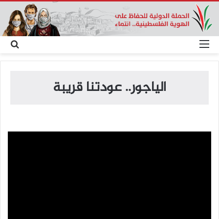
القائمة
بح
عن
الياجور.. عودتنا قريبة