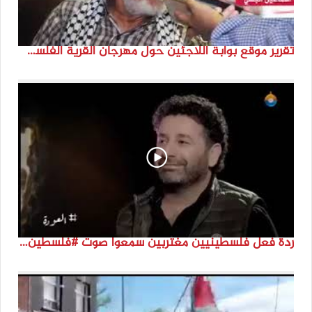
تقرير موقع بوابة اللاجئين حول مهرجان القرية الفلسطينية ( السميرية بلدتي)
ردة فعل فلسطينيين مغتربين سمعوا صوت #فلسطين لأول مرة #نتماء2022 #القدس_موعدنا #النكبة74