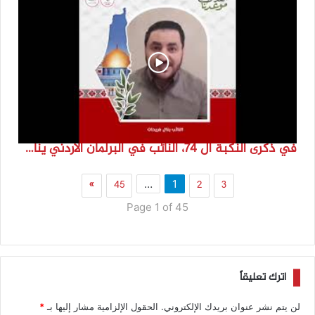
في ذكرى النكبة ال 74، النائب في البرلمان الأردني ينال فرحات
»
45
2
3
…
1
Page 1 of 45
اترك تعليقاً
لن يتم نشر عنوان بريدك الإلكتروني.
الحقول الإلزامية مشار إليها بـ
*