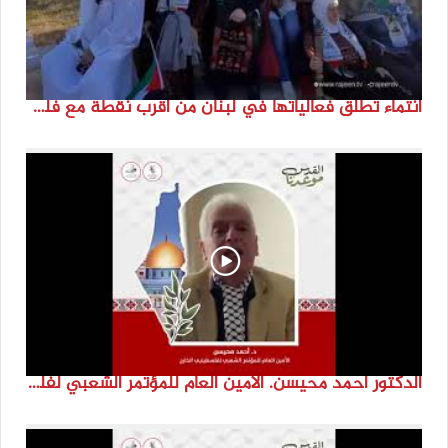
انتماء تطلق فعالياتها في لبنان من أقرب نقطة مع فلسطين المحتلة في ذكرى النكبة_74تقرير: جنى شحرور
الدكتور احمد محيسن. الامين العام للمؤتمر الشعبي لفلسطينيي الخارج