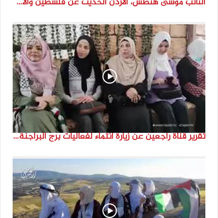
النائب موسى هنطش، الأردن الحديث عن فلسطين والاقصى هو عنصر تحدي من تحديات الأُمة في تاريخها الطويل. #انتماء2022
تقرير قناة راجعين عن زيارة انتماء لفعاليات برج البراجنة اعداد جنى شحرور