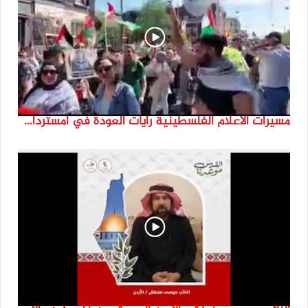
مسيرات الاعلام الفلسطينية رايات العودة في امستردام #النكبة74 #انتماء2022 #القدس_موعدنا