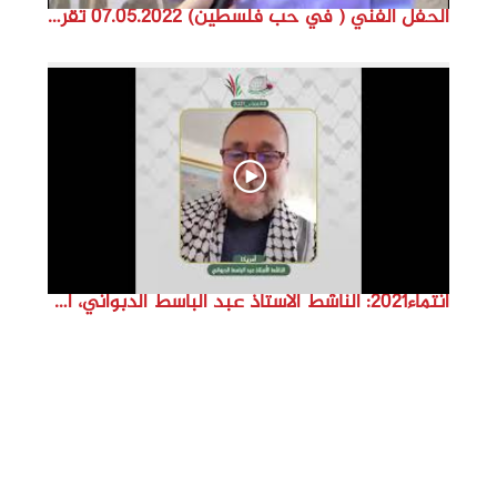
الحفل الفني ( في حب فلسطين) 07.05.2022 تقرير سنى حمود
انتماء2021: الناشط الاستاذ عبد الباسط الدبواني، أمريكا