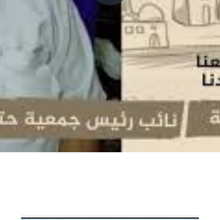
P
l
a
y
V
i