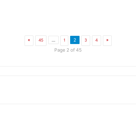
»
45
1
3
4
«
…
2
Page 2 of 45