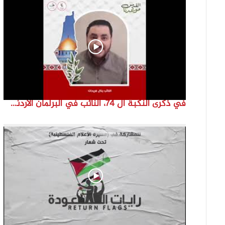
في ذكرى النكبة ال 74، النائب في البرلمان الأردني ينال فرحات