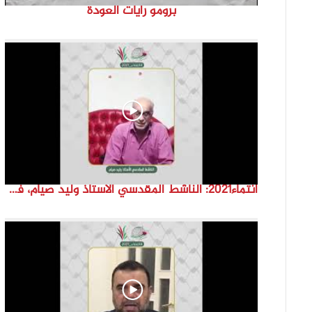
برومو رايات العودة
انتماء2021: الناشط المقدسي الاستاذ وليد صيام، فلسطين