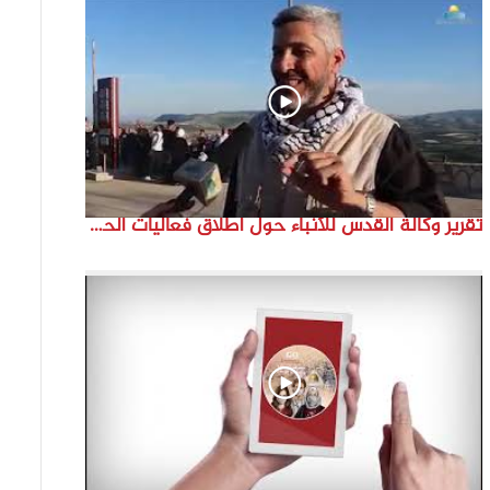
تقرير وكالة القدس للأنباء حول اطلاق فعاليات الحملة الدولية للحفاظ على الهوية الفلسطينية ” انتماء”