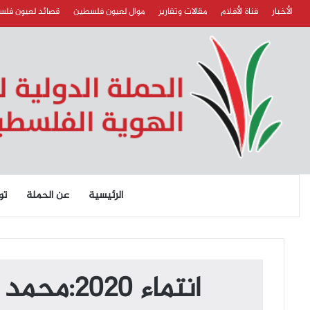
الأخبار
قناة الأفلام
مقالات وتقارير
موال لعيون فلسطين
قصائد لعيون فل
الرئيسية
عن الحملة
تو
انتماء 2020:محمد شبانة …نائب رئيس جمعية حتا الخيرية…الأردن