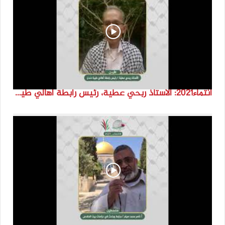
انتماء2021: الاستاذ ربحي عطية، رئيس رابطة اهالي طيرة دندن، الاردن