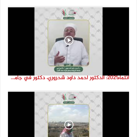
انتماء2021: الدكتور احمد داود شحروري، دكتور في جامعة الزيتونة وعضو هيئة علماء الاردن