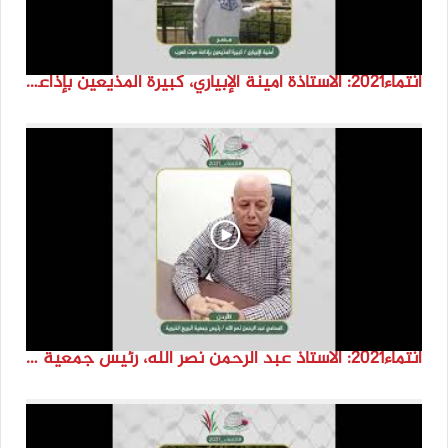
انتماء2021: الاستاذة أمينة الإبياري، كبيرة المذيعين بإذاعة صوت العرب، مصر
انتماء2021: الاستاذ عبد الرحمن نصر الله، رئيس جمعية البريج الخيرية، الاردن