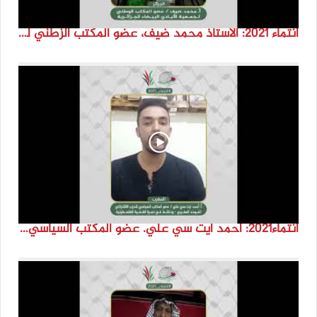
انتماء 2021: الاستاذ محمد ضيف، عضو المكتب الزطني لجمعية الأيادي البيضاء الجزائرية
انتماء2021: احمد ايت سي علي. عضو المكتب السياسي للحزب الاشتراكي الموحد المغرب ،المغرب