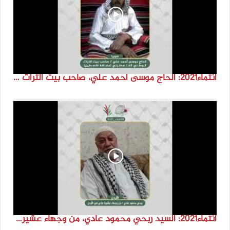
انتماء2021: الحاج موسى احمد علي، صاحب بيت التراث الوطني الفلسطيني ( مضافة فلسطين)، سوريا
انتماء2021: السيد ربحي محمود عادي، من وجهاء عشيرة عادي في الاردن