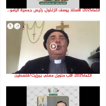
انتماء2021: الاستاذ يوسف الزغلول، رئيس جمعية اليامون التنموية، الاردن
انتماء2021: الاب منويل مسلم، بيرزيت/فلسطين