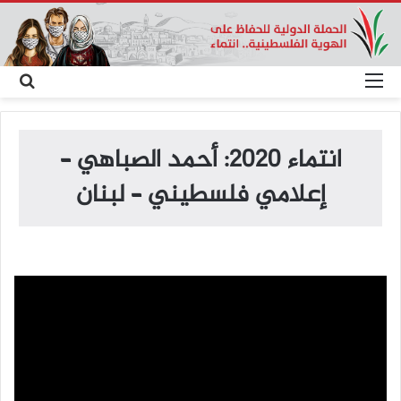
القائمة
بح
عن
انتماء 2020: أحمد الصباهي –
إعلامي فلسطيني – لبنان