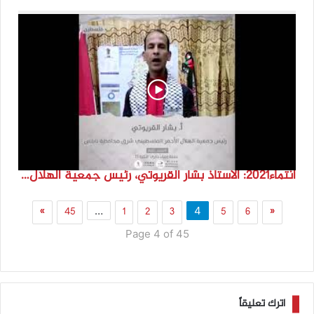
انتماء2021: الاستاذ بشار القريوتي، رئيس جمعية الهلال الاحمر الفلسطيني شرق محافظة نابلس، فلسطين
»
45
1
2
3
5
6
«
…
4
Page 4 of 45
اترك تعليقاً