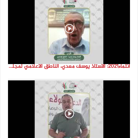
انتماء2021: الاستاذ يوسف معدي، الناطق الاعلامي لمجلس عشائر محافظة الخليل، الاردن