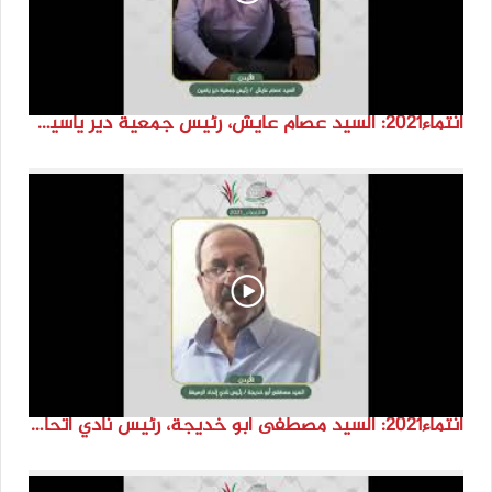
انتماء2021: السيد عصام عايش، رئيس جمعية دير ياسين، الاردن
انتماء2021: السيد مصطفى ابو خديجة، رئيس نادي اتحاد الرصيفة،الاردن