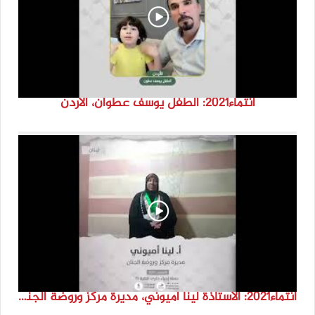
انتماء2021: الطفل يوسف عطوان، الاردن
انتماء2021: الاستاذة لينا اميوني، مديرة مركز وروضة الجنان، لبنان