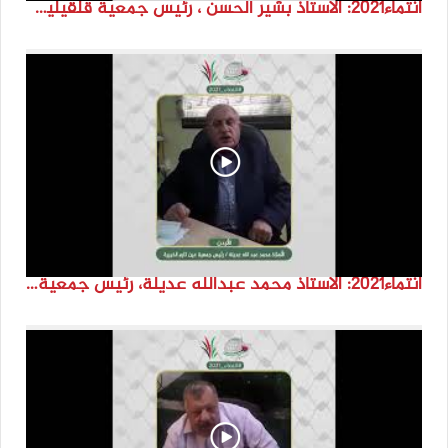
انتماء2021: الاستاذ بشير الحسن ، رئيس جمعية قلقيلية، لاردن
انتماء2021: الاستاذ محمد عبدالله عديلة، رئيس جمعية عين كارم الخيرية، الاردن