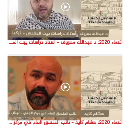
انتماء 2020: د عبدالله معروف – أستاذ دراسات بيت المقدس – تركيا
انتماء 2020: هشام كايد – نائب المنسق العام في مركز الجنى – لبنان