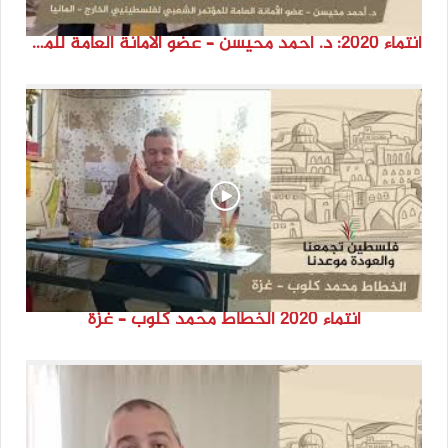
انتماء 2020: د. أحمد محيسن – عضو الأمانة العامة للمؤتمر الشعبي لفلسطينيي الخارج – المانيا
انتماء 2020 الخطاط محمد كلوب – غزة