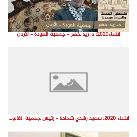
انتماء2020: د. زيد خضر – جمعية العودة – الأردن
انتماء 2020: سعيد رشدي شحادة – رئيس جمعية الفالوجة – الأردن