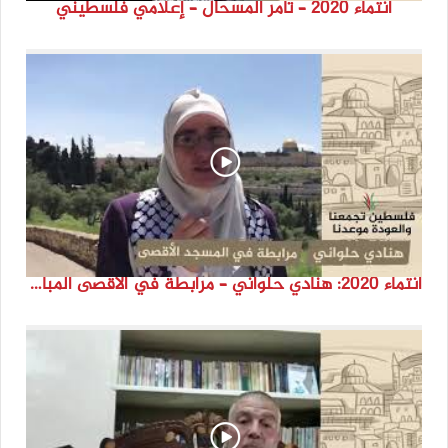
انتماء 2020 – تامر المسحال – إعلامي فلسطيني
انتماء 2020: هنادي حلواني – مرابطة في الأقصى المبارك