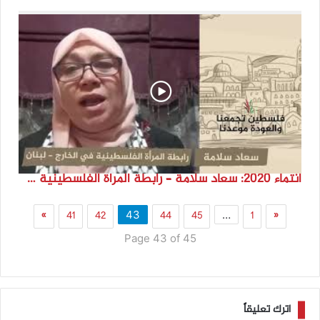
انتماء 2020: سعاد سلامة – رابطة المرأة الفلسطينية في الخارج – لبنان
»
41
42
44
45
1
«
43
…
Page 43 of 45
اترك تعليقاً