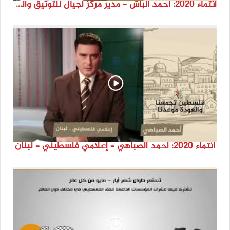
انتماء 2020: أحمد الباش – مدير مركز أجيال للتوثيق والدراسات – السويد
انتماء 2020: أحمد الصباهي – إعلامي فلسطيني – لبنان