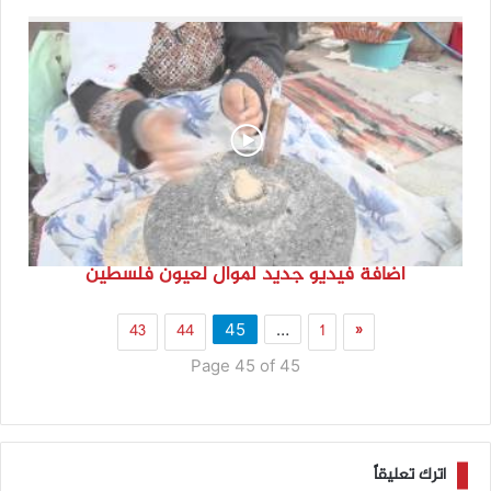
اضافة فيديو جديد لموال لعيون فلسطين
43
44
1
«
45
…
Page 45 of 45
اترك تعليقاً