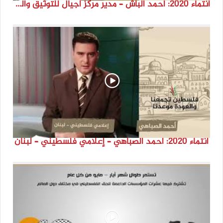
انتماء 2020: أحمد الباش – مدير مركز أجيال للتوثيق والدراسات – السويد
انتماء 2020: أحمد الصباهي – إعلامي فلسطيني – لبنان