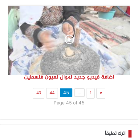
اضافة فيديو جديد لموال لعيون فلسطين
43
44
1
«
45
…
Page 45 of 45
اترك تعليقاً