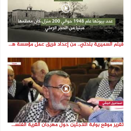
فيلم السميرية بلدتي.. من إعداد فريق عمل مؤسسة هوية
تقرير موقع بوابة اللاجئين حول مهرجان القرية الفلسطينية ( السميرية بلدتي)