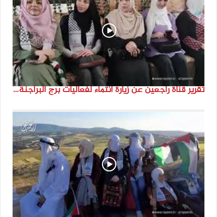
تقرير قناة راجعين عن زيارة انتماء لفعاليات برج البراجنة اعداد جنى شحرور