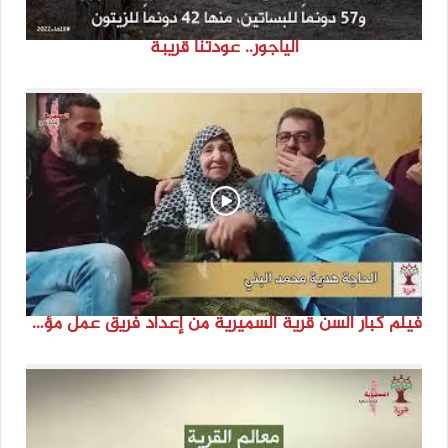
الياجور.. عودتنا قريبة
فيلم كبار السن قرية السميرية من إعداد فريق عمل مؤسسة هوية