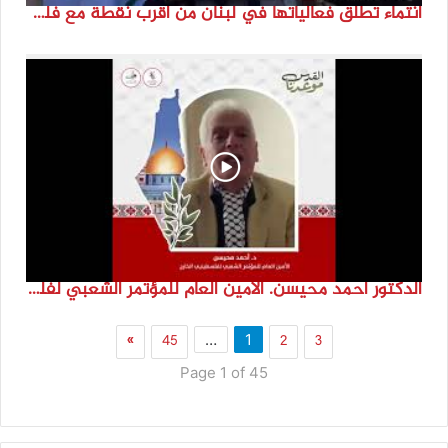
انتماء تطلق فعالياتها في لبنان من أقرب نقطة مع فلسطين المحتلة في ذكرى النكبة_74تقرير: جنى شحرور
الدكتور احمد محيسن. الامين العام للمؤتمر الشعبي لفلسطينيي الخارج
»
45
2
3
…
1
Page 1 of 45