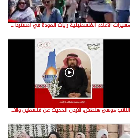
مسيرات الاعلام الفلسطينية رايات العودة في امستردام #النكبة74 #انتماء2022 #القدس_موعدنا
النائب موسى هنطش، الأردن الحديث عن فلسطين والاقصى هو عنصر تحدي من تحديات الأُمة في تاريخها الطويل. #انتماء2022