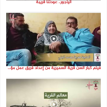
الياجور.. عودتنا قريبة
فيلم كبار السن قرية السميرية من إعداد فريق عمل مؤسسة هوية