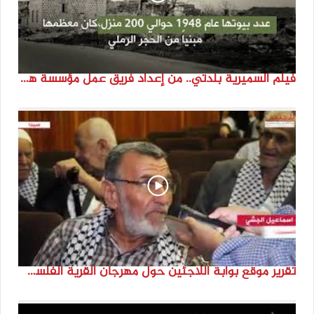
فيلم السميرية بلدتي.. من إعداد فريق عمل مؤسسة هوية
تقرير موقع بوابة اللاجئين حول مهرجان القرية الفلسطينية ( السميرية بلدتي)