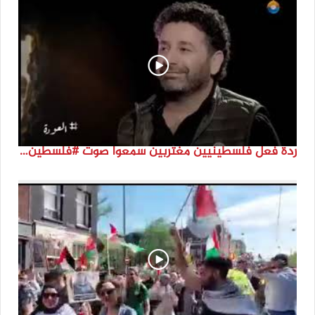
ردة فعل فلسطينيين مغتربين سمعوا صوت #فلسطين لأول مرة #نتماء2022 #القدس_موعدنا #النكبة74