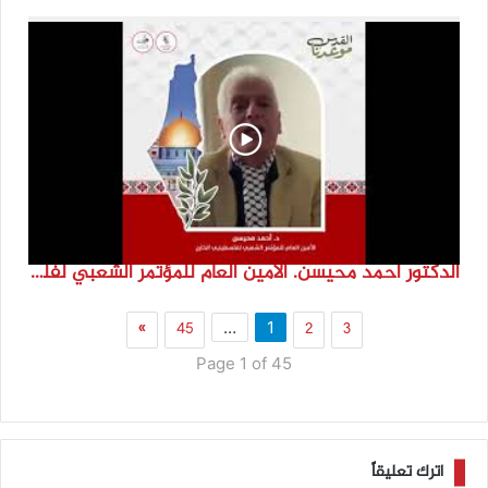
الدكتور احمد محيسن. الامين العام للمؤتمر الشعبي لفلسطينيي الخارج
»
45
2
3
…
1
Page 1 of 45
اترك تعليقاً