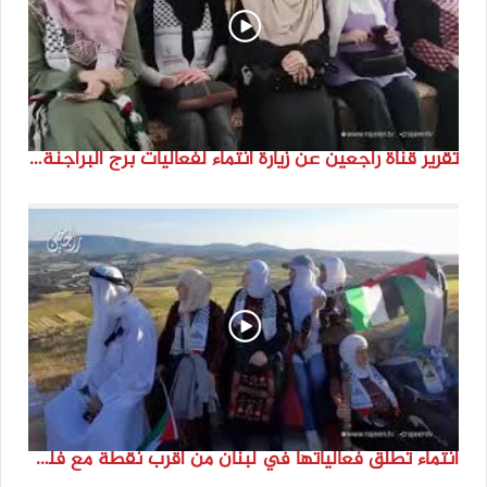
تقرير قناة راجعين عن زيارة انتماء لفعاليات برج البراجنة اعداد جنى شحرور
انتماء تطلق فعالياتها في لبنان من أقرب نقطة مع فلسطين المحتلة في ذكرى النكبة_74تقرير: جنى شحرور