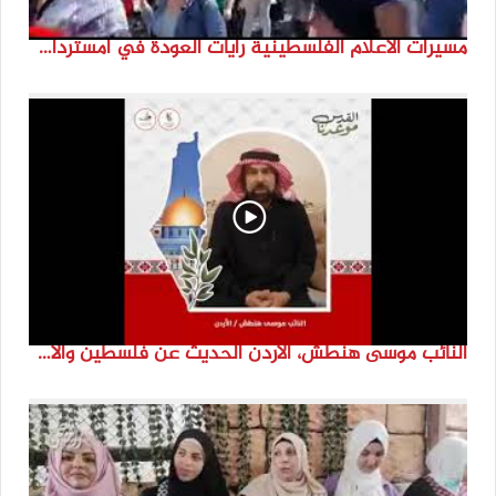
مسيرات الاعلام الفلسطينية رايات العودة في امستردام #النكبة74 #انتماء2022 #القدس_موعدنا
النائب موسى هنطش، الأردن الحديث عن فلسطين والاقصى هو عنصر تحدي من تحديات الأُمة في تاريخها الطويل. #انتماء2022