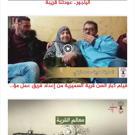
الياجور.. عودتنا قريبة
فيلم كبار السن قرية السميرية من إعداد فريق عمل مؤسسة هوية