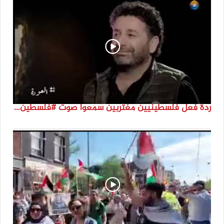
ردة فعل فلسطينيين مغتربين سمعوا صوت #فلسطين لأول مرة #نتماء2022 #القدس_موعدنا #النكبة74