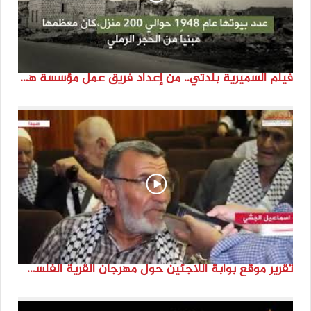
فيلم السميرية بلدتي.. من إعداد فريق عمل مؤسسة هوية
تقرير موقع بوابة اللاجئين حول مهرجان القرية الفلسطينية ( السميرية بلدتي)