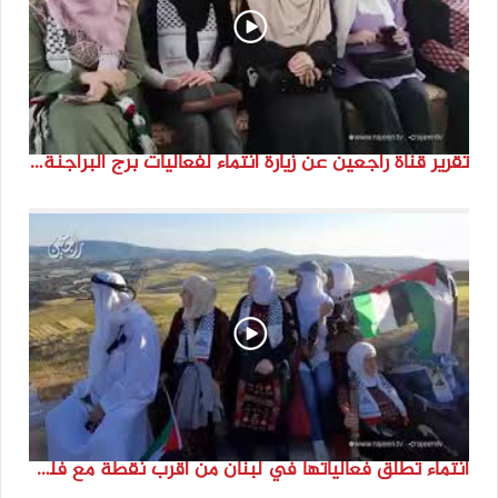
تقرير قناة راجعين عن زيارة انتماء لفعاليات برج البراجنة اعداد جنى شحرور
انتماء تطلق فعالياتها في لبنان من أقرب نقطة مع فلسطين المحتلة في ذكرى النكبة_74تقرير: جنى شحرور