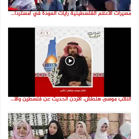
مسيرات الاعلام الفلسطينية رايات العودة في امستردام #النكبة74 #انتماء2022 #القدس_موعدنا
النائب موسى هنطش، الأردن الحديث عن فلسطين والاقصى هو عنصر تحدي من تحديات الأُمة في تاريخها الطويل. #انتماء2022