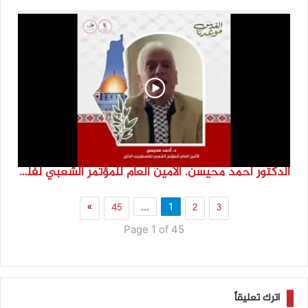
الدكتور احمد محيسن. الامين العام للمؤتمر الشعبي لفلسطينيي الخارج
»
45
2
3
…
1
Page 1 of 45
اترك تعليقاً