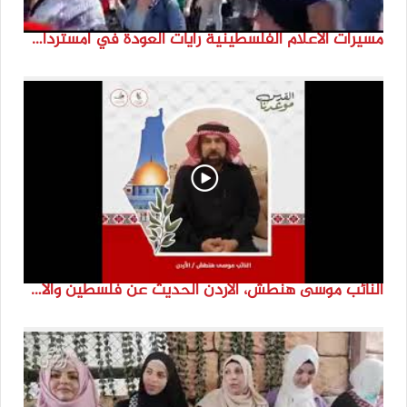
مسيرات الاعلام الفلسطينية رايات العودة في امستردام #النكبة74 #انتماء2022 #القدس_موعدنا
النائب موسى هنطش، الأردن الحديث عن فلسطين والاقصى هو عنصر تحدي من تحديات الأُمة في تاريخها الطويل. #انتماء2022