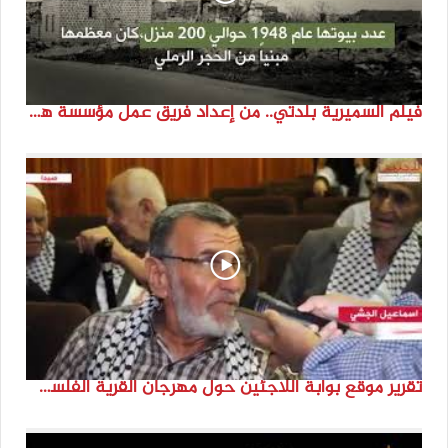
فيلم السميرية بلدتي.. من إعداد فريق عمل مؤسسة هوية
تقرير موقع بوابة اللاجئين حول مهرجان القرية الفلسطينية ( السميرية بلدتي)