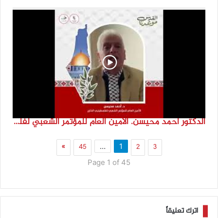
الدكتور احمد محيسن. الامين العام للمؤتمر الشعبي لفلسطينيي الخارج
»
45
2
3
…
1
Page 1 of 45
اترك تعليقاً