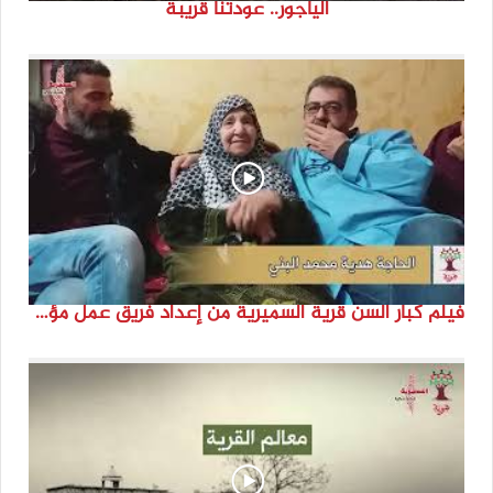
الياجور.. عودتنا قريبة
فيلم كبار السن قرية السميرية من إعداد فريق عمل مؤسسة هوية