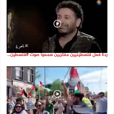
ردة فعل فلسطينيين مغتربين سمعوا صوت #فلسطين لأول مرة #نتماء2022 #القدس_موعدنا #النكبة74