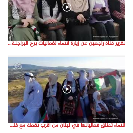
تقرير قناة راجعين عن زيارة انتماء لفعاليات برج البراجنة اعداد جنى شحرور
انتماء تطلق فعالياتها في لبنان من أقرب نقطة مع فلسطين المحتلة في ذكرى النكبة_74تقرير: جنى شحرور