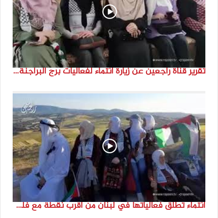
تقرير قناة راجعين عن زيارة انتماء لفعاليات برج البراجنة اعداد جنى شحرور
انتماء تطلق فعالياتها في لبنان من أقرب نقطة مع فلسطين المحتلة في ذكرى النكبة_74تقرير: جنى شحرور