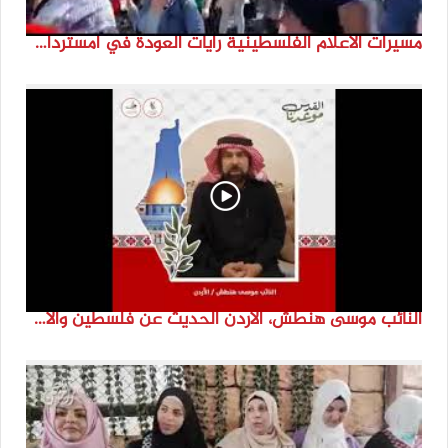
مسيرات الاعلام الفلسطينية رايات العودة في امستردام #النكبة74 #انتماء2022 #القدس_موعدنا
النائب موسى هنطش، الأردن الحديث عن فلسطين والاقصى هو عنصر تحدي من تحديات الأُمة في تاريخها الطويل. #انتماء2022