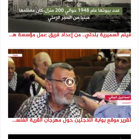
فيلم السميرية بلدتي.. من إعداد فريق عمل مؤسسة هوية
تقرير موقع بوابة اللاجئين حول مهرجان القرية الفلسطينية ( السميرية بلدتي)