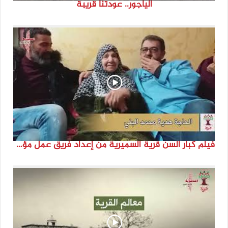
الياجور.. عودتنا قريبة
فيلم كبار السن قرية السميرية من إعداد فريق عمل مؤسسة هوية