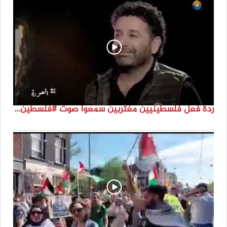
ردة فعل فلسطينيين مغتربين سمعوا صوت #فلسطين لأول مرة #نتماء2022 #القدس_موعدنا #النكبة74