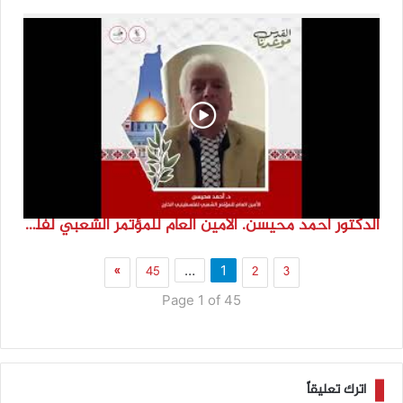
الدكتور احمد محيسن. الامين العام للمؤتمر الشعبي لفلسطينيي الخارج
»
45
2
3
…
1
Page 1 of 45
اترك تعليقاً