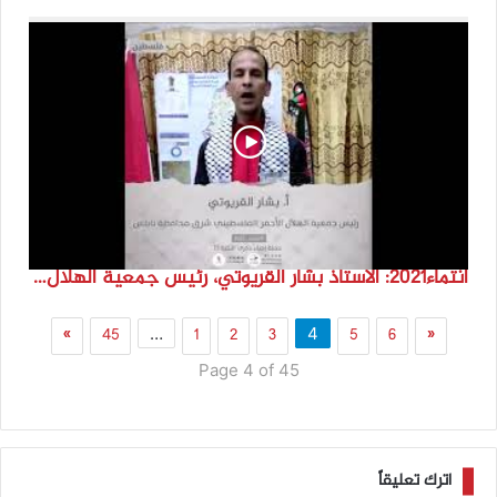
انتماء2021: الاستاذ بشار القريوتي، رئيس جمعية الهلال الاحمر الفلسطيني شرق محافظة نابلس، فلسطين
»
45
1
2
3
5
6
«
…
4
Page 4 of 45
اترك تعليقاً