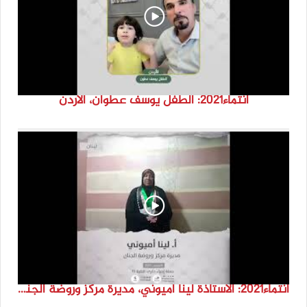
انتماء2021: الطفل يوسف عطوان، الاردن
انتماء2021: الاستاذة لينا اميوني، مديرة مركز وروضة الجنان، لبنان