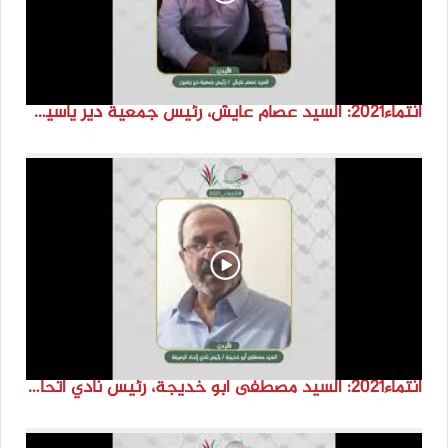
انتماء2021: السيد عصام عايش، رئيس جمعية دير ياسين، الاردن
انتماء2021: السيد مصطفى ابو خديجة، رئيس نادي اتحاد الرصيفة،الاردن