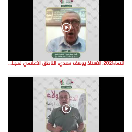
انتماء2021: الاستاذ يوسف معدي، الناطق الاعلامي لمجلس عشائر محافظة الخليل، الاردن