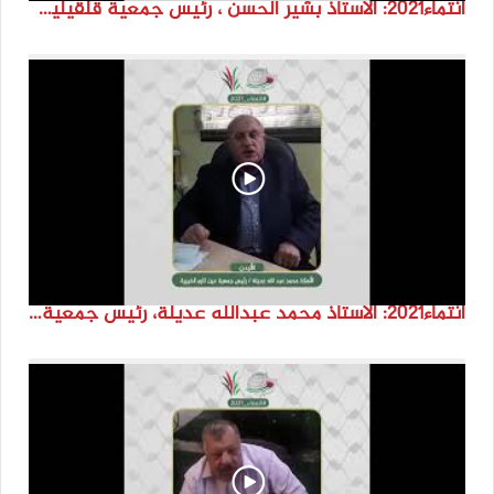
انتماء2021: الاستاذ بشير الحسن ، رئيس جمعية قلقيلية، لاردن
انتماء2021: الاستاذ محمد عبدالله عديلة، رئيس جمعية عين كارم الخيرية، الاردن