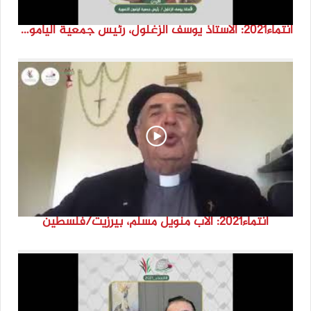
انتماء2021: الاستاذ يوسف الزغلول، رئيس جمعية اليامون التنموية، الاردن
انتماء2021: الاب منويل مسلم، بيرزيت/فلسطين