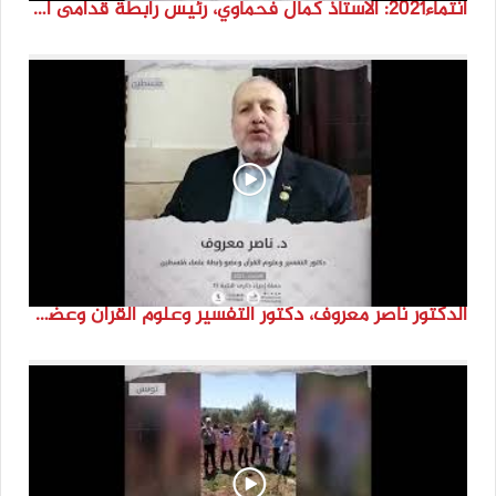
انتماء2021: الاستاذ كمال فحماوي، رئيس رابطة قدامى اللاعبين الرياضيين الرضيفة ، الاردن
الدكتور ناصر معروف، دكتور التفسير وعلوم القرآن وعضو رابطة علماء فلسطين #فلسطين