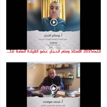
انتماء2021: الاستاذ وسام الحجار، عضو القيادة العامة للكشاف المسلم، لبنان