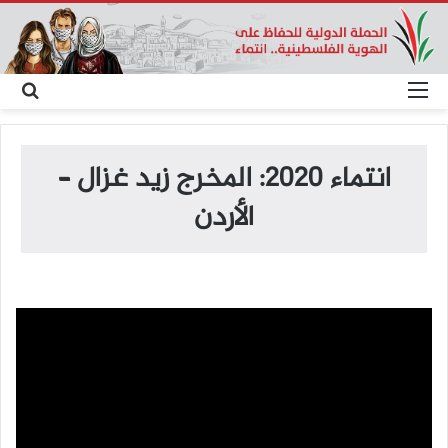
القائمة
بح
عن
انتماء 2020: المخرج زيد غزال –
الأردن