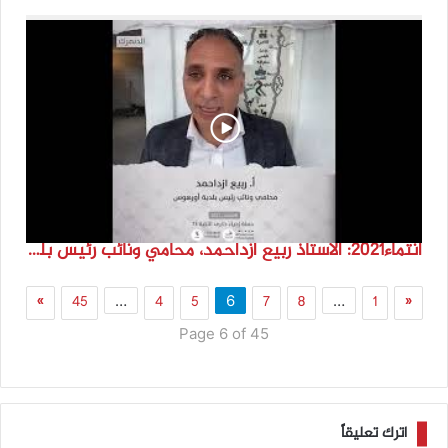
انتماء2021: الاستاذ ربيع ازداحمد، محامي ونائب رئيس بلدية أورهوس، الدنمارك
»
45
4
5
7
8
1
«
…
6
…
Page 6 of 45
اترك تعليقاً