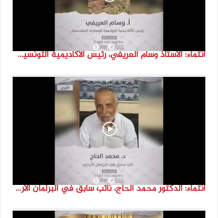
انتماء: الاستاذ وسام العريفي، رئيس الاكاديمية التونسية للمعارف المقدسية، تونس
انتماء: الدكتور محمد الحاج، نائب سابق في البرلمان الاردني، الاردن