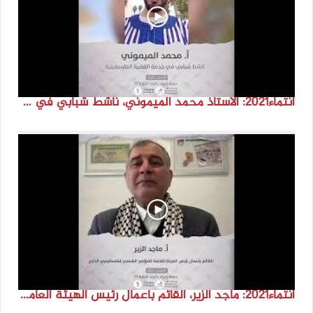
انتماء2021: الاستاذ محمد الميموني، ناشط شبابي في خدمة القضية الفلسطينية ، المغرب
انتماء2021: ماجد الزير، القائم باعمال رئيس الهيئة العامة للمؤتمر الشعبي لفلسطينيي الخارج لندن