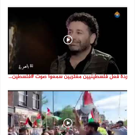
ردة فعل فلسطينيين مغتربين سمعوا صوت #فلسطين لأول مرة #نتماء2022 #القدس_موعدنا #النكبة74