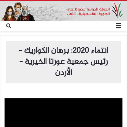
القائمة
بح
عن
انتماء 2020: برهان الكواريك –
رئيس جمعية عورتا الخيرية –
الأردن