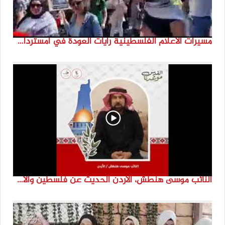
مسيرات الاعلام الفلسطينية رايات العودة في امستردام #النكبة74 #انتماء2022 #القدس_موعدنا
النائب موسى هنطش، الأردن الحديث عن فلسطين والاقصى هو عنصر تحدي من تحديات الأُمة في تاريخها الطويل. #انتماء2022