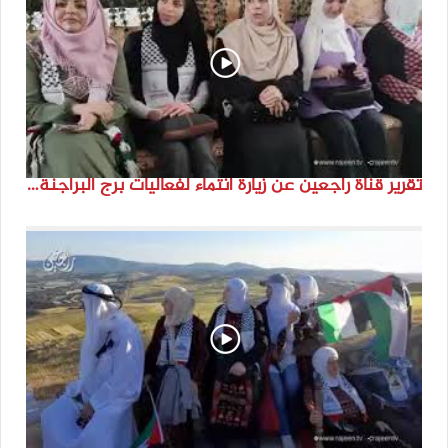
تقرير قناة راجعين عن زيارة انتماء لفعاليات برج البراجنة اعداد جنى شحرور