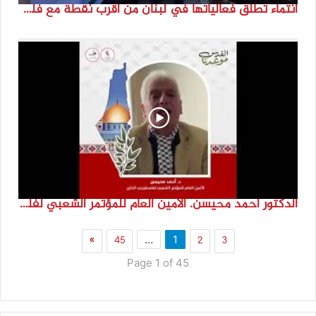
انتماء تطلق فعالياتها في لبنان من أقرب نقطة مع فلسطين المحتلة في ذكرى النكبة_74تقرير: جنى شحرور
الدكتور احمد محيسن. الامين العام للمؤتمر الشعبي لفلسطينيي الخارج
»
45
2
3
…
1
Page 1 of 45