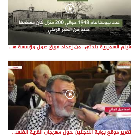
فيلم السميرية بلدتي.. من إعداد فريق عمل مؤسسة هوية
تقرير موقع بوابة اللاجئين حول مهرجان القرية الفلسطينية ( السميرية بلدتي)