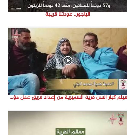
الياجور.. عودتنا قريبة
فيلم كبار السن قرية السميرية من إعداد فريق عمل مؤسسة هوية