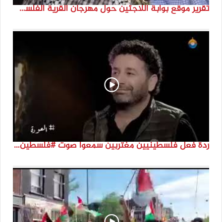
تقرير موقع بوابة اللاجئين حول مهرجان القرية الفلسطينية ( السميرية بلدتي)
ردة فعل فلسطينيين مغتربين سمعوا صوت #فلسطين لأول مرة #نتماء2022 #القدس_موعدنا #النكبة74