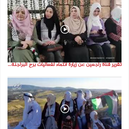
تقرير قناة راجعين عن زيارة انتماء لفعاليات برج البراجنة اعداد جنى شحرور