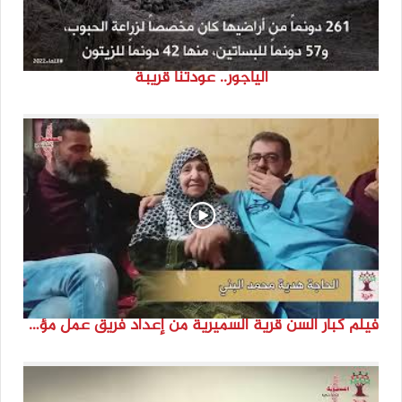
الياجور.. عودتنا قريبة
فيلم كبار السن قرية السميرية من إعداد فريق عمل مؤسسة هوية