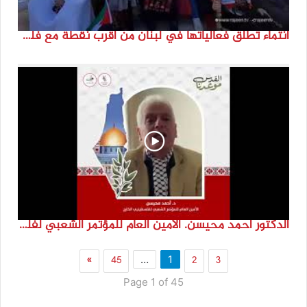
انتماء تطلق فعالياتها في لبنان من أقرب نقطة مع فلسطين المحتلة في ذكرى النكبة_74تقرير: جنى شحرور
الدكتور احمد محيسن. الامين العام للمؤتمر الشعبي لفلسطينيي الخارج
»
45
2
3
…
1
Page 1 of 45