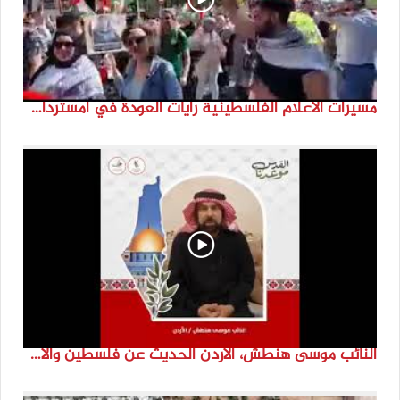
مسيرات الاعلام الفلسطينية رايات العودة في امستردام #النكبة74 #انتماء2022 #القدس_موعدنا
النائب موسى هنطش، الأردن الحديث عن فلسطين والاقصى هو عنصر تحدي من تحديات الأُمة في تاريخها الطويل. #انتماء2022