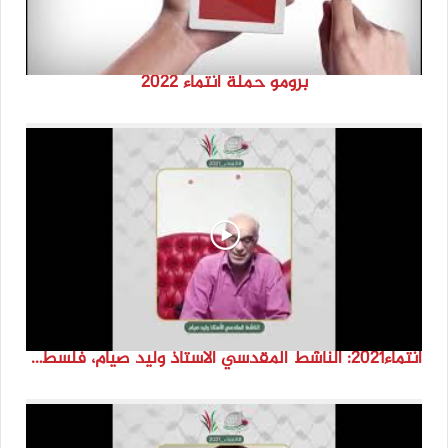
برومو حملة انتماء 2022
انتماء2021: الناشط المقدسي الاستاذ وليد صيام، فلسطين