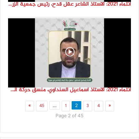
انتماء 2021: الاستاذ الشاعر عقل قدح، رئيس جمعية الزرقاء للتراث والثقافة، الاردن
انتماء 2021: الاستاذ اسماعيل السنداوي، منسق حركة الجهاد الاسلامي في سوريا
»
45
1
3
4
«
…
2
Page 2 of 45