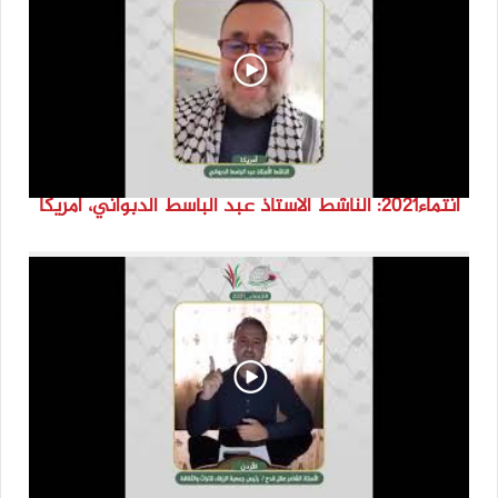
انتماء2021: الناشط الاستاذ عبد الباسط الدبواني، أمريكا