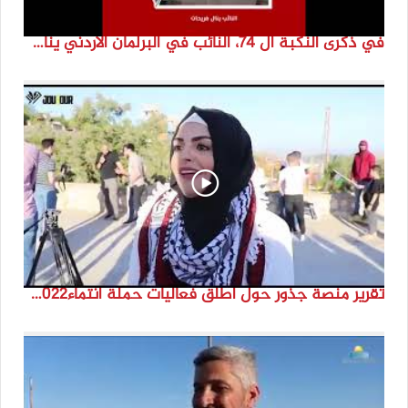
في ذكرى النكبة ال 74، النائب في البرلمان الأردني ينال فرحات
تقرير منصة جذور حول اطلق فعاليات حملة انتماء2022 من مارون الراس