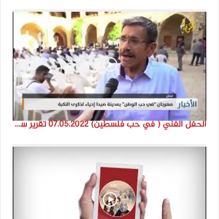
الحفل الفني ( في حب فلسطين) 07.05.2022 تقرير سنى حمود