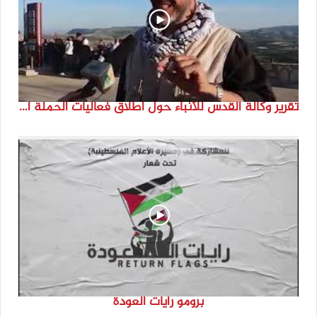
تقرير وكالة القدس للأنباء حول اطلاق فعاليات الحملة الدولية للحفاظ على الهوية الفلسطينية ” انتماء”
برومو رايات العودة