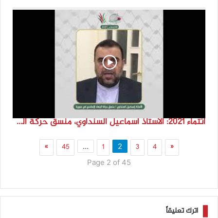
انتماء 2021: الاستاذ اسماعيل السنداوي، منسق حركة الجهاد الاسلامي في سوريا
»
45
1
3
4
«
…
2
Page 2 of 45
اترك تعليقاً