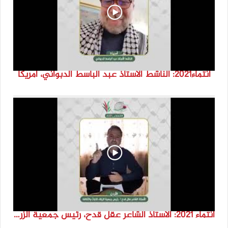
انتماء2021: الناشط الاستاذ عبد الباسط الدبواني، أمريكا
انتماء 2021: الاستاذ الشاعر عقل قدح، رئيس جمعية الزرقاء للتراث والثقافة، الاردن