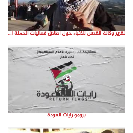
تقرير وكالة القدس للأنباء حول اطلاق فعاليات الحملة الدولية للحفاظ على الهوية الفلسطينية ” انتماء”
برومو رايات العودة