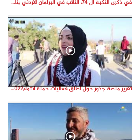
في ذكرى النكبة ال 74، النائب في البرلمان الأردني ينال فرحات
تقرير منصة جذور حول اطلق فعاليات حملة انتماء2022 من مارون الراس