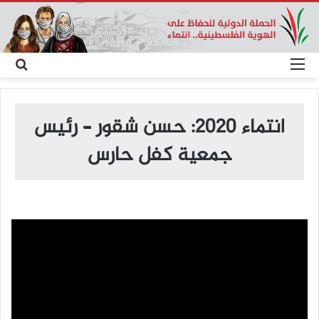
القائمة
بح
عن
انتماء 2020: حسن شقور – رئيس
جمعية كفل حارس