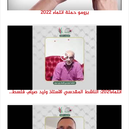
برومو حملة انتماء 2022
انتماء2021: الناشط المقدسي الاستاذ وليد صيام، فلسطين