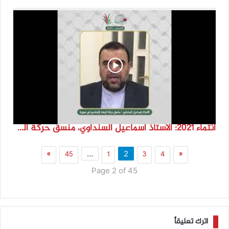
انتماء 2021: الاستاذ اسماعيل السنداوي، منسق حركة الجهاد الاسلامي في سوريا
»
45
1
3
4
«
…
2
Page 2 of 45
اترك تعليقاً