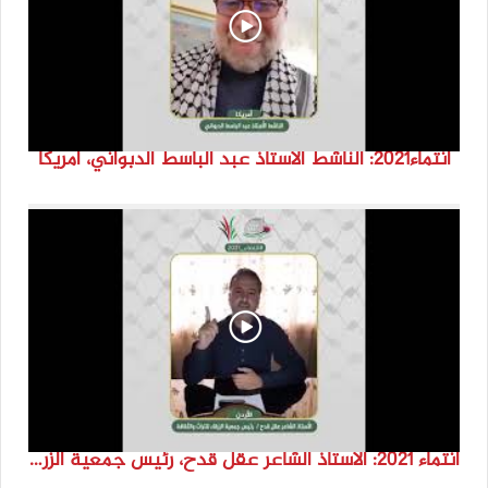
انتماء2021: الناشط الاستاذ عبد الباسط الدبواني، أمريكا
انتماء 2021: الاستاذ الشاعر عقل قدح، رئيس جمعية الزرقاء للتراث والثقافة، الاردن