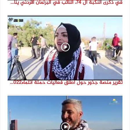
في ذكرى النكبة ال 74، النائب في البرلمان الأردني ينال فرحات
تقرير منصة جذور حول اطلق فعاليات حملة انتماء2022 من مارون الراس