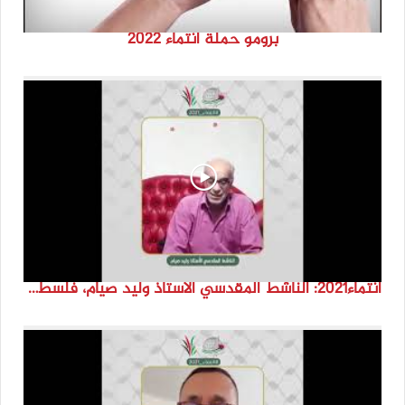
برومو حملة انتماء 2022
انتماء2021: الناشط المقدسي الاستاذ وليد صيام، فلسطين