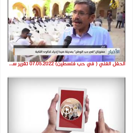
الحفل الفني ( في حب فلسطين) 07.05.2022 تقرير سنى حمود