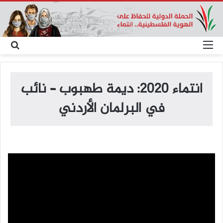
القائمة
بح
عن
انتماء 2020: ديمة طهبوب – نائب
في البرلمان الأردني