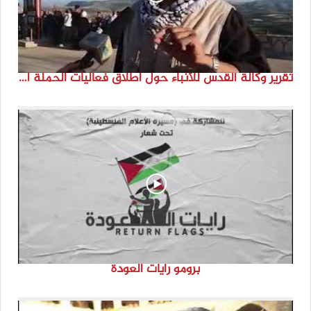
تقرير وكالة القدس للأنباء حول اطلاق فعاليات الحملة الدولية للحفاظ على الهوية الفلسطينية ” انتماء”
برومو رايات العودة