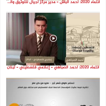
انتماء 2020: أحمد الباش – مدير مركز أجيال للتوثيق والدراسات – السويد
انتماء 2020: أحمد الصباهي – إعلامي فلسطيني – لبنان