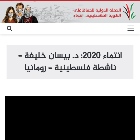
القائمة
بح
عن
انتماء 2020: د. بيسان خليفة –
ناشطة فلسطينية – رومانيا