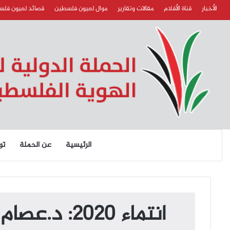
الأخبار
قناة الأفلام
مقالات وتقارير
موال لعيون فلسطين
قصائد لعيون فل
الرئيسية
عن الحملة
تو
انتماء 2020: د.عصام يوسف نائب رئيس مجلس أمناء انتربال – بريطانيا