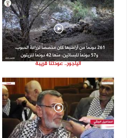
الياجور.. عودتنا قريبة