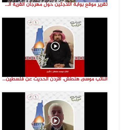
تقرير موقع بوابة اللاجئين حول مهرجان القرية الفلسطينية ( السميرية بلدتي)
النائب موسى هنطش، الأردن الحديث عن فلسطين والاقصى هو عنصر تحدي من تحديات الأُمة في تاريخها الطويل. #انتماء2022