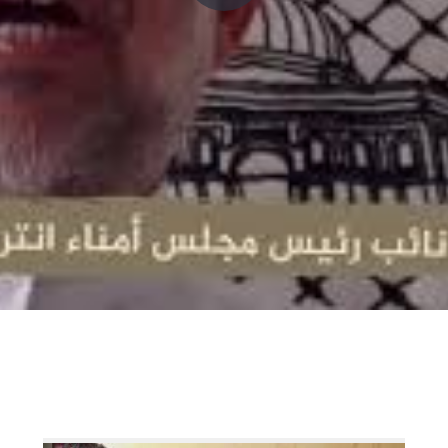
P
l
a
y
V
i