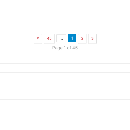
»
45
2
3
…
1
Page 1 of 45