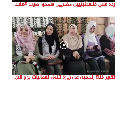
ردة فعل فلسطينيين مغتربين سمعوا صوت #فلسطين لأول مرة #نتماء2022 #القدس_موعدنا #النكبة74
تقرير قناة راجعين عن زيارة انتماء لفعاليات برج البراجنة اعداد جنى شحرور