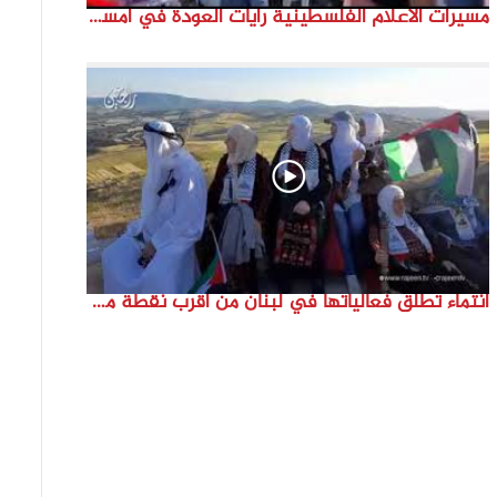
مسيرات الاعلام الفلسطينية رايات العودة في امستردام #النكبة74 #انتماء2022 #القدس_موعدنا
انتماء تطلق فعالياتها في لبنان من أقرب نقطة مع فلسطين المحتلة في ذكرى النكبة_74تقرير: جنى شحرور