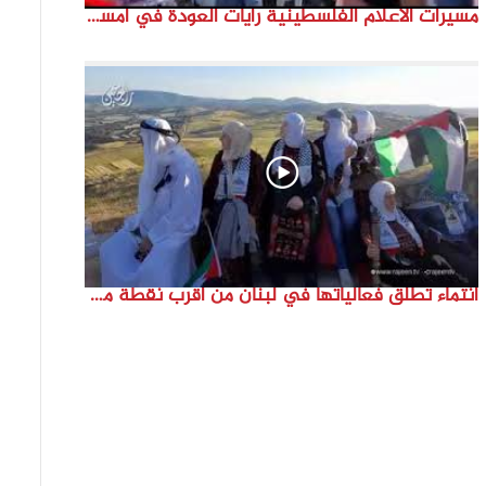
مسيرات الاعلام الفلسطينية رايات العودة في امستردام #النكبة74 #انتماء2022 #القدس_موعدنا
انتماء تطلق فعالياتها في لبنان من أقرب نقطة مع فلسطين المحتلة في ذكرى النكبة_74تقرير: جنى شحرور