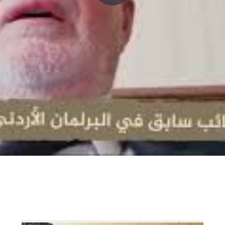
P
l
a
y
V
i