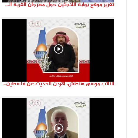
تقرير موقع بوابة اللاجئين حول مهرجان القرية الفلسطينية ( السميرية بلدتي)
النائب موسى هنطش، الأردن الحديث عن فلسطين والاقصى هو عنصر تحدي من تحديات الأُمة في تاريخها الطويل. #انتماء2022