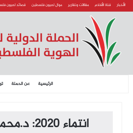
الأخبار
قناة الأفلام
مقالات وتقارير
موال لعيون فلسطين
قصائد لعيون فل
الرئيسية
عن الحملة
تو
انتماء 2020: د.محمد حسن البزور – نائب سابق في البرلمان الأردني