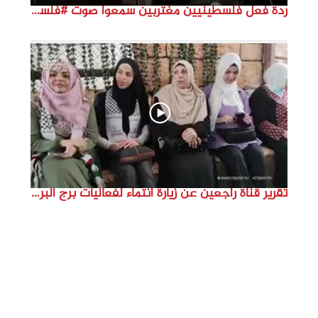
ردة فعل فلسطينيين مغتربين سمعوا صوت #فلسطين لأول مرة #نتماء2022 #القدس_موعدنا #النكبة74
تقرير قناة راجعين عن زيارة انتماء لفعاليات برج البراجنة اعداد جنى شحرور