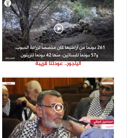
الياجور.. عودتنا قريبة