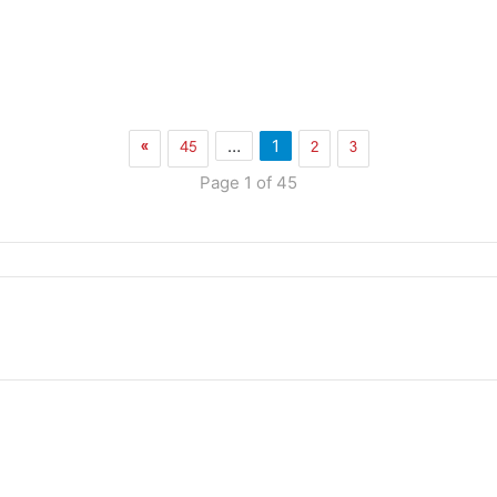
»
45
2
3
…
1
Page 1 of 45