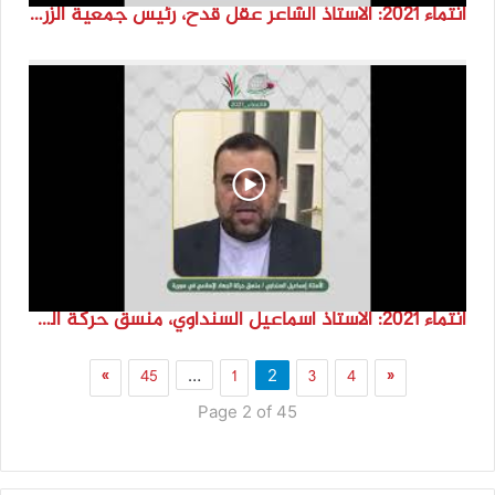
انتماء 2021: الاستاذ الشاعر عقل قدح، رئيس جمعية الزرقاء للتراث والثقافة، الاردن
انتماء 2021: الاستاذ اسماعيل السنداوي، منسق حركة الجهاد الاسلامي في سوريا
»
45
1
3
4
«
…
2
Page 2 of 45