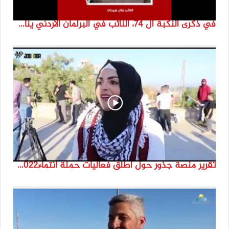
في ذكرى النكبة ال 74، النائب في البرلمان الأردني ينال فرحات
تقرير منصة جذور حول اطلق فعاليات حملة انتماء2022 من مارون الراس