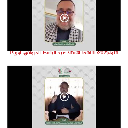
انتماء2021: الناشط الاستاذ عبد الباسط الدبواني، أمريكا