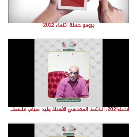
برومو حملة انتماء 2022
انتماء2021: الناشط المقدسي الاستاذ وليد صيام، فلسطين