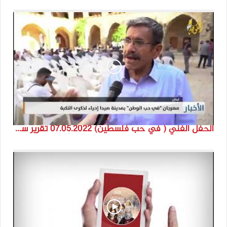
الحفل الفني ( في حب فلسطين) 07.05.2022 تقرير سنى حمود