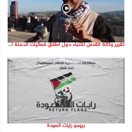
تقرير وكالة القدس للأنباء حول اطلاق فعاليات الحملة الدولية للحفاظ على الهوية الفلسطينية ” انتماء”
برومو رايات العودة