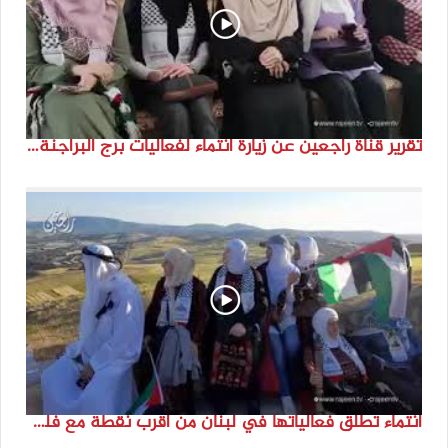
تقرير قناة راجعين عن زيارة انتماء لفعاليات برج البراجنة اعداد جنى شحرور
انتماء تطلق فعالياتها في لبنان من أقرب نقطة مع فلسطين المحتلة في ذكرى النكبة_74تقرير: جنى شحرور