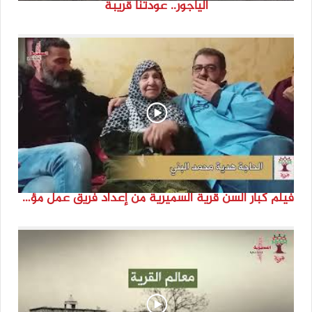
الياجور.. عودتنا قريبة
فيلم كبار السن قرية السميرية من إعداد فريق عمل مؤسسة هوية