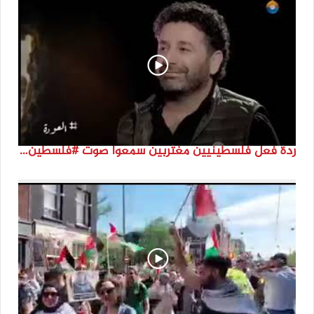
ردة فعل فلسطينيين مغتربين سمعوا صوت #فلسطين لأول مرة #نتماء2022 #القدس_موعدنا #النكبة74