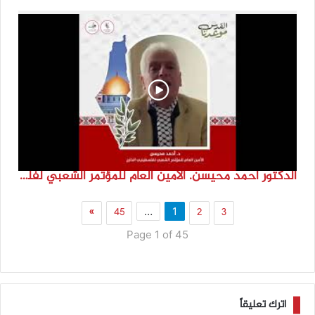
الدكتور احمد محيسن. الامين العام للمؤتمر الشعبي لفلسطينيي الخارج
»
45
2
3
…
1
Page 1 of 45
اترك تعليقاً