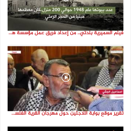
فيلم السميرية بلدتي.. من إعداد فريق عمل مؤسسة هوية
تقرير موقع بوابة اللاجئين حول مهرجان القرية الفلسطينية ( السميرية بلدتي)