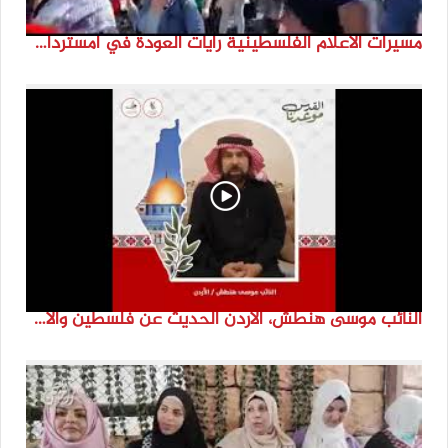
مسيرات الاعلام الفلسطينية رايات العودة في امستردام #النكبة74 #انتماء2022 #القدس_موعدنا
النائب موسى هنطش، الأردن الحديث عن فلسطين والاقصى هو عنصر تحدي من تحديات الأُمة في تاريخها الطويل. #انتماء2022