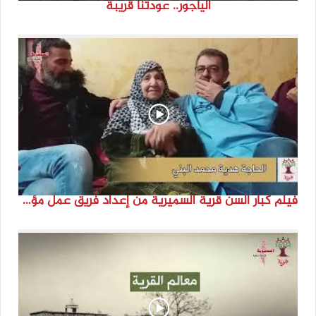
الياجور.. عودتنا قريبة
فيلم كبار السن قرية السميرية من إعداد فريق عمل مؤسسة هوية