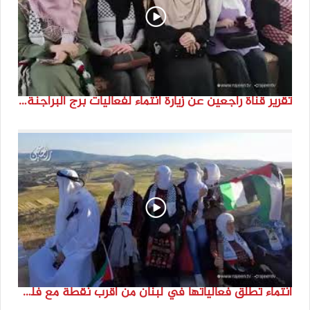
تقرير قناة راجعين عن زيارة انتماء لفعاليات برج البراجنة اعداد جنى شحرور
انتماء تطلق فعالياتها في لبنان من أقرب نقطة مع فلسطين المحتلة في ذكرى النكبة_74تقرير: جنى شحرور