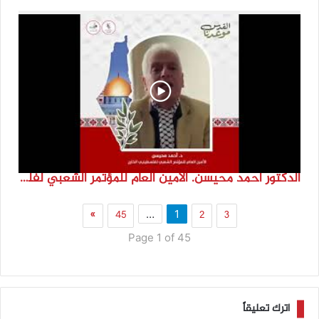
الدكتور احمد محيسن. الامين العام للمؤتمر الشعبي لفلسطينيي الخارج
»
45
2
3
…
1
Page 1 of 45
اترك تعليقاً