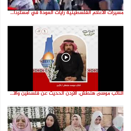
مسيرات الاعلام الفلسطينية رايات العودة في امستردام #النكبة74 #انتماء2022 #القدس_موعدنا
النائب موسى هنطش، الأردن الحديث عن فلسطين والاقصى هو عنصر تحدي من تحديات الأُمة في تاريخها الطويل. #انتماء2022