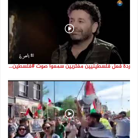
ردة فعل فلسطينيين مغتربين سمعوا صوت #فلسطين لأول مرة #نتماء2022 #القدس_موعدنا #النكبة74