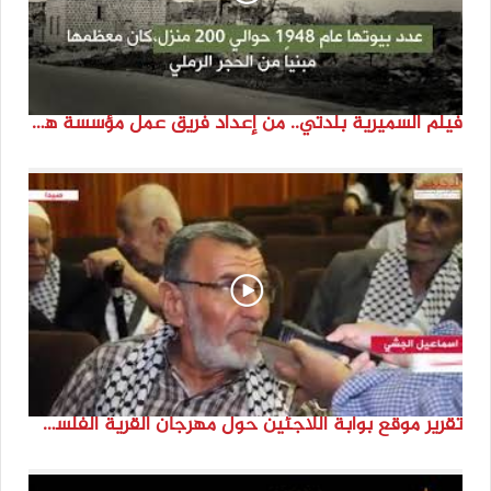
فيلم السميرية بلدتي.. من إعداد فريق عمل مؤسسة هوية
تقرير موقع بوابة اللاجئين حول مهرجان القرية الفلسطينية ( السميرية بلدتي)