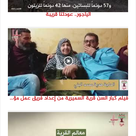
الياجور.. عودتنا قريبة
فيلم كبار السن قرية السميرية من إعداد فريق عمل مؤسسة هوية