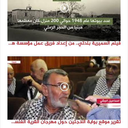
فيلم السميرية بلدتي.. من إعداد فريق عمل مؤسسة هوية
تقرير موقع بوابة اللاجئين حول مهرجان القرية الفلسطينية ( السميرية بلدتي)