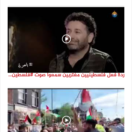
ردة فعل فلسطينيين مغتربين سمعوا صوت #فلسطين لأول مرة #نتماء2022 #القدس_موعدنا #النكبة74