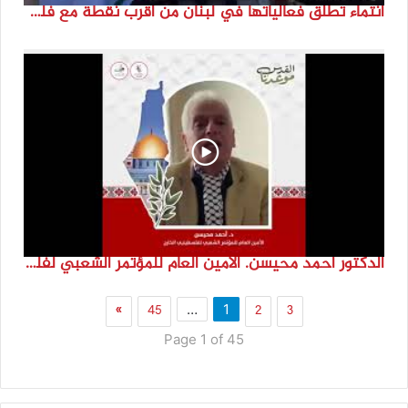
انتماء تطلق فعالياتها في لبنان من أقرب نقطة مع فلسطين المحتلة في ذكرى النكبة_74تقرير: جنى شحرور
الدكتور احمد محيسن. الامين العام للمؤتمر الشعبي لفلسطينيي الخارج
»
45
2
3
…
1
Page 1 of 45