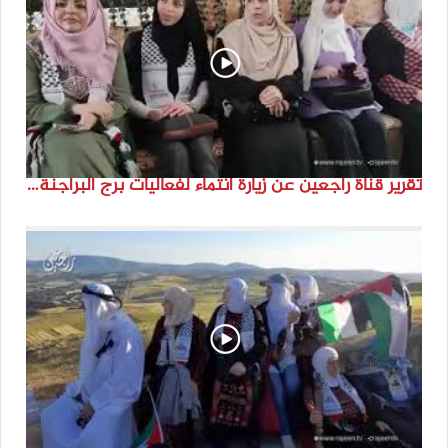
تقرير قناة راجعين عن زيارة انتماء لفعاليات برج البراجنة اعداد جنى شحرور