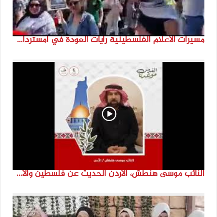
مسيرات الاعلام الفلسطينية رايات العودة في امستردام #النكبة74 #انتماء2022 #القدس_موعدنا
النائب موسى هنطش، الأردن الحديث عن فلسطين والاقصى هو عنصر تحدي من تحديات الأُمة في تاريخها الطويل. #انتماء2022