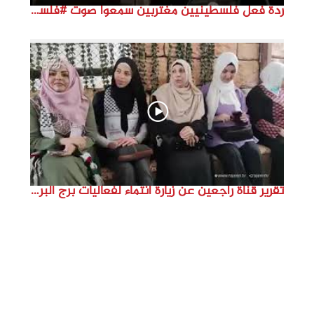
ردة فعل فلسطينيين مغتربين سمعوا صوت #فلسطين لأول مرة #نتماء2022 #القدس_موعدنا #النكبة74
تقرير قناة راجعين عن زيارة انتماء لفعاليات برج البراجنة اعداد جنى شحرور