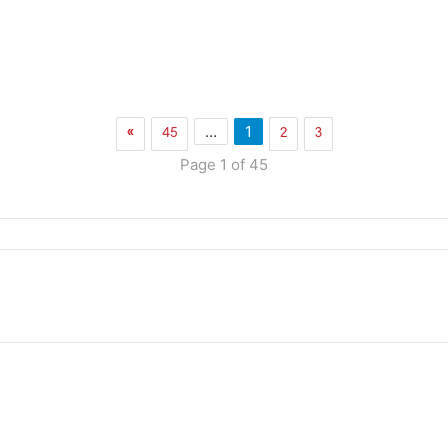
»
45
2
3
…
1
Page 1 of 45