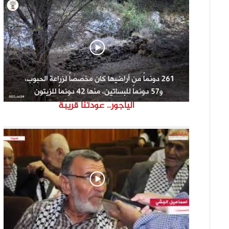
الياجور.. عودتنا قريبة