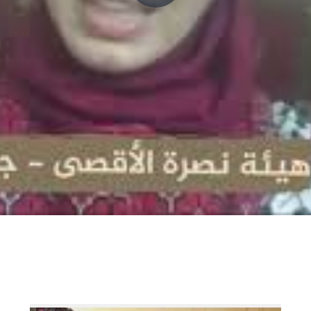
P
l
a
y
V
i