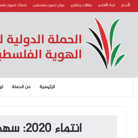
الأخبار
قناة الأفلام
مقالات وتقارير
موال لعيون فلسطين
قصائد لعيون فل
الرئيسية
عن الحملة
تو
انتماء 2020: سهى معروف – هيئة نصرة الأقصى – جنوب لبنان