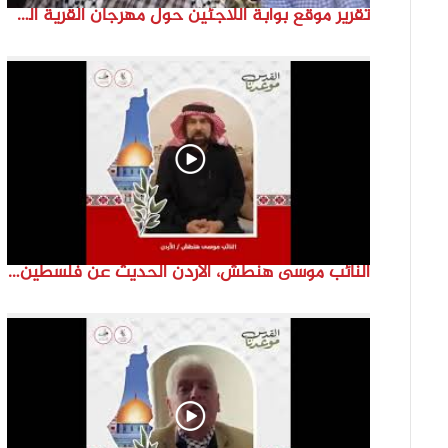
تقرير موقع بوابة اللاجئين حول مهرجان القرية الفلسطينية ( السميرية بلدتي)
النائب موسى هنطش، الأردن الحديث عن فلسطين والاقصى هو عنصر تحدي من تحديات الأُمة في تاريخها الطويل. #انتماء2022