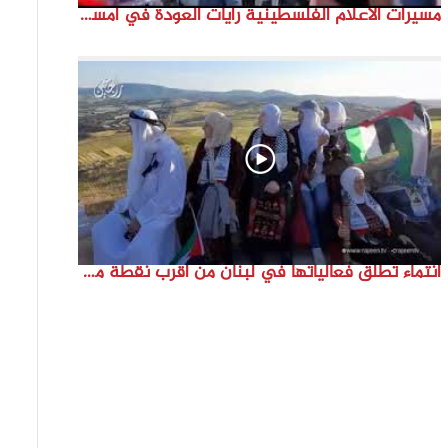
مسيرات الاعلام الفلسطينية رايات العودة في امستردام #النكبة74 #انتماء2022 #القدس_موعدنا
انتماء تطلق فعالياتها في لبنان من أقرب نقطة مع فلسطين المحتلة في ذكرى النكبة_74تقرير: جنى شحرور