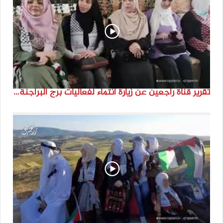
تقرير قناة راجعين عن زيارة انتماء لفعاليات برج البراجنة اعداد جنى شحرور