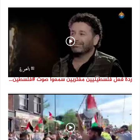
ردة فعل فلسطينيين مغتربين سمعوا صوت #فلسطين لأول مرة #نتماء2022 #القدس_موعدنا #النكبة74