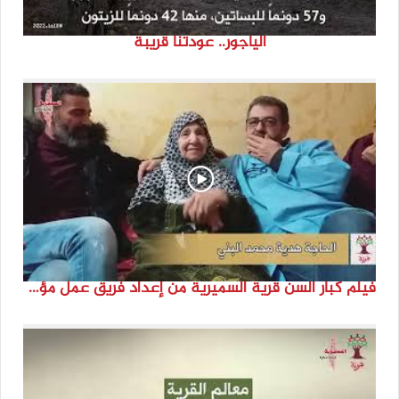
الياجور.. عودتنا قريبة
فيلم كبار السن قرية السميرية من إعداد فريق عمل مؤسسة هوية