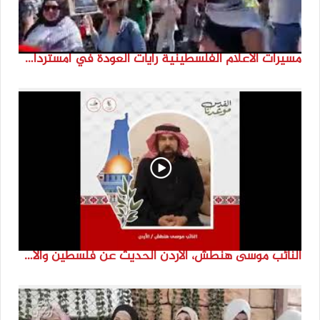
مسيرات الاعلام الفلسطينية رايات العودة في امستردام #النكبة74 #انتماء2022 #القدس_موعدنا
النائب موسى هنطش، الأردن الحديث عن فلسطين والاقصى هو عنصر تحدي من تحديات الأُمة في تاريخها الطويل. #انتماء2022