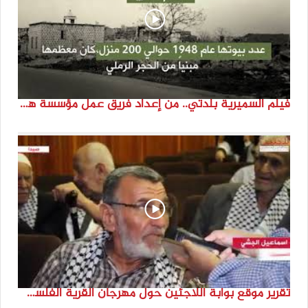
فيلم السميرية بلدتي.. من إعداد فريق عمل مؤسسة هوية
تقرير موقع بوابة اللاجئين حول مهرجان القرية الفلسطينية ( السميرية بلدتي)