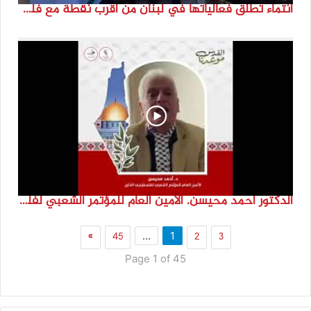
انتماء تطلق فعالياتها في لبنان من أقرب نقطة مع فلسطين المحتلة في ذكرى النكبة_74تقرير: جنى شحرور
الدكتور احمد محيسن. الامين العام للمؤتمر الشعبي لفلسطينيي الخارج
»
45
2
3
…
1
Page 1 of 45