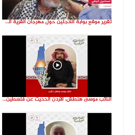
تقرير موقع بوابة اللاجئين حول مهرجان القرية الفلسطينية ( السميرية بلدتي)
النائب موسى هنطش، الأردن الحديث عن فلسطين والاقصى هو عنصر تحدي من تحديات الأُمة في تاريخها الطويل. #انتماء2022