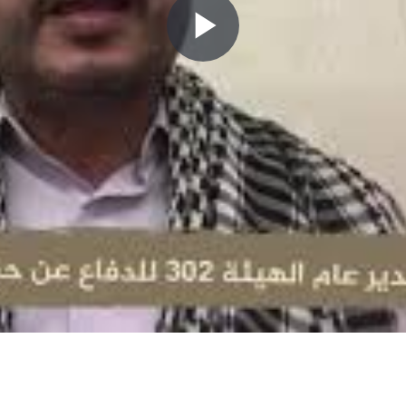
P
l
a
y
V