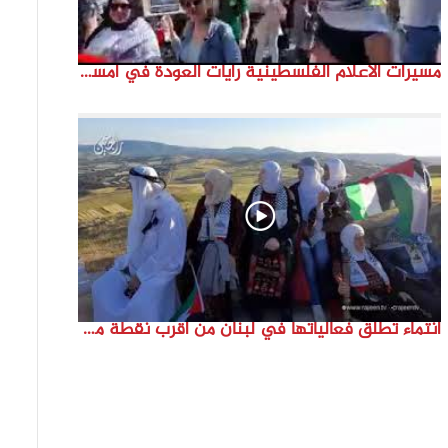
مسيرات الاعلام الفلسطينية رايات العودة في امستردام #النكبة74 #انتماء2022 #القدس_موعدنا
انتماء تطلق فعالياتها في لبنان من أقرب نقطة مع فلسطين المحتلة في ذكرى النكبة_74تقرير: جنى شحرور