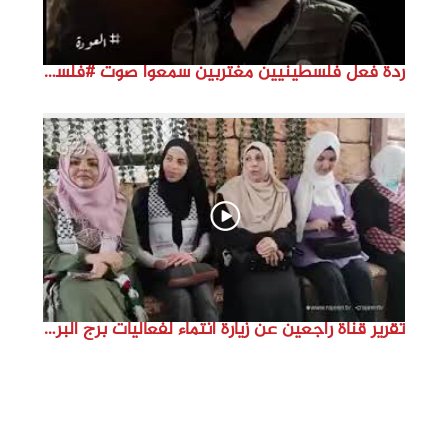
ردة فعل فلسطينيين مغتربين سمعوا صوت #فلسطين لأول مرة #نتماء2022 #القدس_موعدنا #النكبة74
تقرير قناة راجعين عن زيارة انتماء لفعاليات برج البراجنة اعداد جنى شحرور