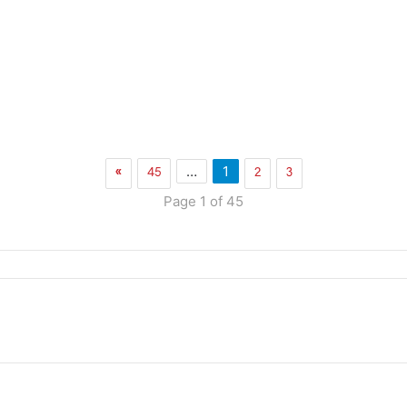
»
45
2
3
…
1
Page 1 of 45