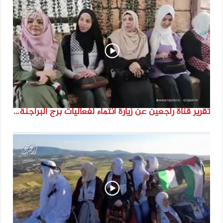
تقرير قناة راجعين عن زيارة انتماء لفعاليات برج البراجنة اعداد جنى شحرور