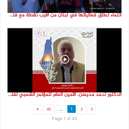
انتماء تطلق فعالياتها في لبنان من أقرب نقطة مع فلسطين المحتلة في ذكرى النكبة_74تقرير: جنى شحرور
الدكتور احمد محيسن. الامين العام للمؤتمر الشعبي لفلسطينيي الخارج
»
45
2
3
…
1
Page 1 of 45