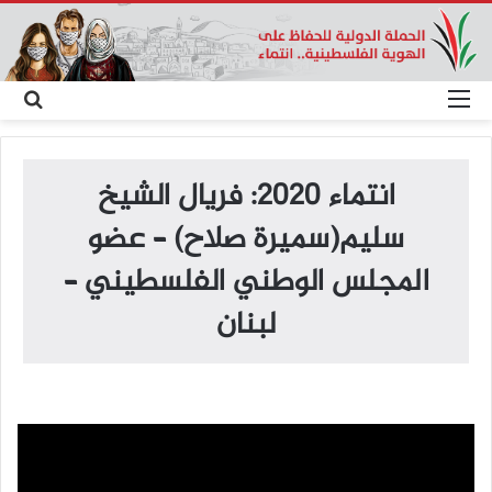
القائمة
بح
عن
انتماء 2020: فريال الشيخ
سليم(سميرة صلاح) – عضو
المجلس الوطني الفلسطيني –
لبنان