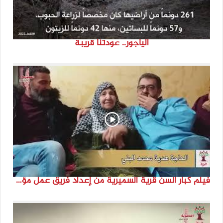
الياجور.. عودتنا قريبة
فيلم كبار السن قرية السميرية من إعداد فريق عمل مؤسسة هوية