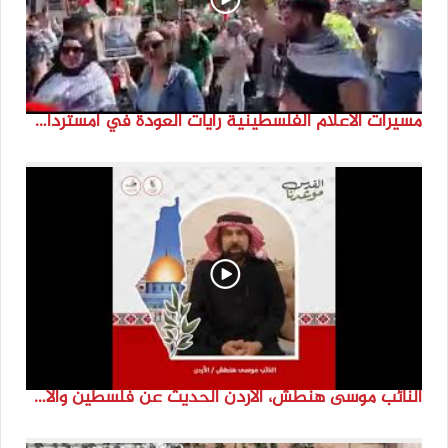
مسيرات الاعلام الفلسطينية رايات العودة في امستردام #النكبة74 #انتماء2022 #القدس_موعدنا
النائب موسى هنطش، الأردن الحديث عن فلسطين والاقصى هو عنصر تحدي من تحديات الأُمة في تاريخها الطويل. #انتماء2022