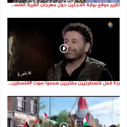
تقرير موقع بوابة اللاجئين حول مهرجان القرية الفلسطينية ( السميرية بلدتي)
ردة فعل فلسطينيين مغتربين سمعوا صوت #فلسطين لأول مرة #نتماء2022 #القدس_موعدنا #النكبة74