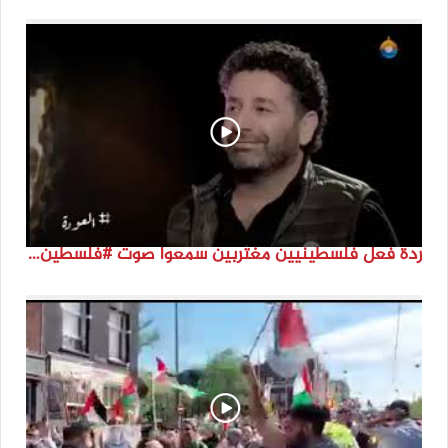
ردة فعل فلسطينيين مغتربين سمعوا صوت #فلسطين لأول مرة #نتماء2022 #القدس_موعدنا #النكبة74