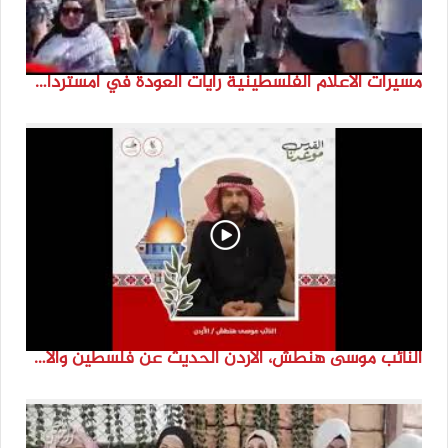
مسيرات الاعلام الفلسطينية رايات العودة في امستردام #النكبة74 #انتماء2022 #القدس_موعدنا
النائب موسى هنطش، الأردن الحديث عن فلسطين والاقصى هو عنصر تحدي من تحديات الأُمة في تاريخها الطويل. #انتماء2022