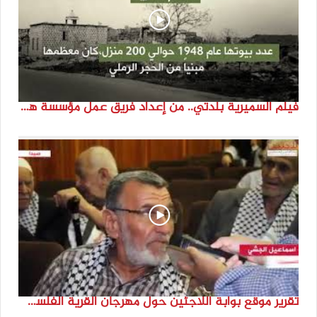
فيلم السميرية بلدتي.. من إعداد فريق عمل مؤسسة هوية
تقرير موقع بوابة اللاجئين حول مهرجان القرية الفلسطينية ( السميرية بلدتي)