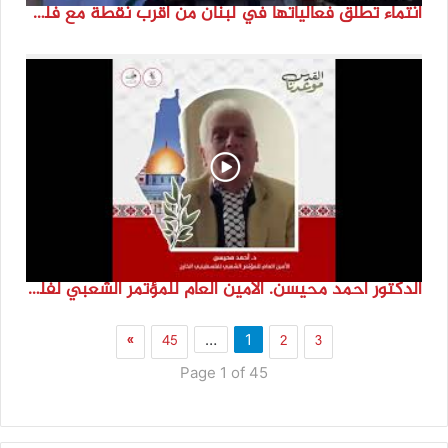
انتماء تطلق فعالياتها في لبنان من أقرب نقطة مع فلسطين المحتلة في ذكرى النكبة_74تقرير: جنى شحرور
الدكتور احمد محيسن. الامين العام للمؤتمر الشعبي لفلسطينيي الخارج
»
45
2
3
…
1
Page 1 of 45