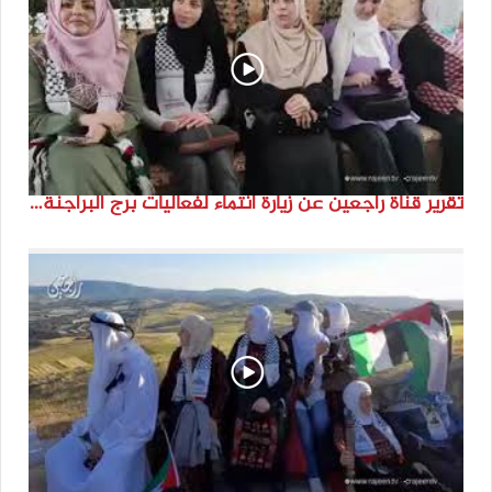
تقرير قناة راجعين عن زيارة انتماء لفعاليات برج البراجنة اعداد جنى شحرور