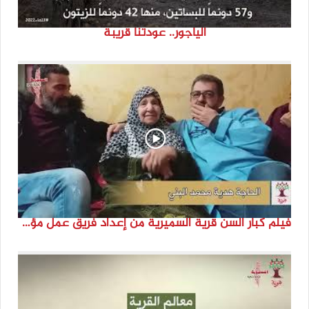
الياجور.. عودتنا قريبة
فيلم كبار السن قرية السميرية من إعداد فريق عمل مؤسسة هوية