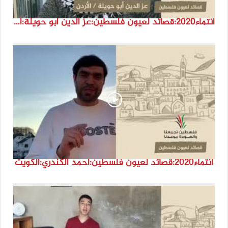
انتماء2020:قصائد لعيون فلسطين:عز الدين أبو حويلة:الأردن
انتماء2020:قصائد لعيون فلسطين:أحمد الكندري:الكويت