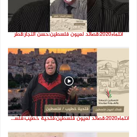
انتماء2020:قصائد لعيون فلسطين:حسن النجار:قطر
انتماء2020:قصائد لعيون فلسطين:فتحية خطيب:فلسطين