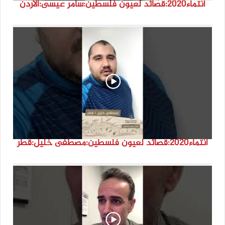
انتماء2020:قصائد لعيون فلسطين:سامر عيسى:الأردن
انتماء2020:قصائد لعيون فلسطين:مصطفى خليل:قطر