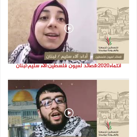
انتماء2020:قصائد لعيون فلسطين:آلاء سليم:لبنان