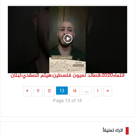
انتماء2020:قصائد لعيون فلسطين:هيثم الصفدي:لبنان
»
11
12
14
1
«
13
…
Page 13 of 14
اترك تعليقاً