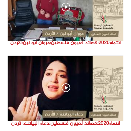
انتماء2020:قصائد لعيون فلسطين:مروان أبو لبن:الأردن
انتماء2020:قصائد لعيون فلسطين:دعاء البياتنة:الأردن