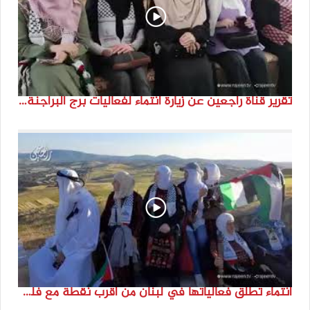
تقرير قناة راجعين عن زيارة انتماء لفعاليات برج البراجنة اعداد جنى شحرور
انتماء تطلق فعالياتها في لبنان من أقرب نقطة مع فلسطين المحتلة في ذكرى النكبة_74تقرير: جنى شحرور