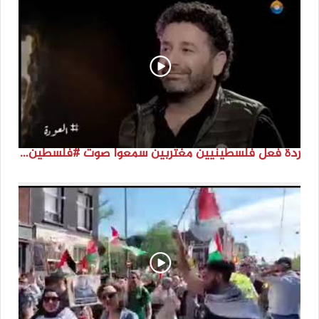
ردة فعل فلسطينيين مغتربين سمعوا صوت #فلسطين لأول مرة #نتماء2022 #القدس_موعدنا #النكبة74