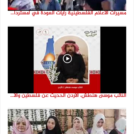
مسيرات الاعلام الفلسطينية رايات العودة في امستردام #النكبة74 #انتماء2022 #القدس_موعدنا
النائب موسى هنطش، الأردن الحديث عن فلسطين والاقصى هو عنصر تحدي من تحديات الأُمة في تاريخها الطويل. #انتماء2022