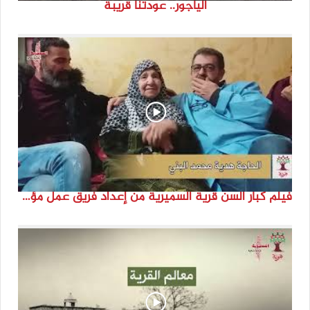
الياجور.. عودتنا قريبة
فيلم كبار السن قرية السميرية من إعداد فريق عمل مؤسسة هوية