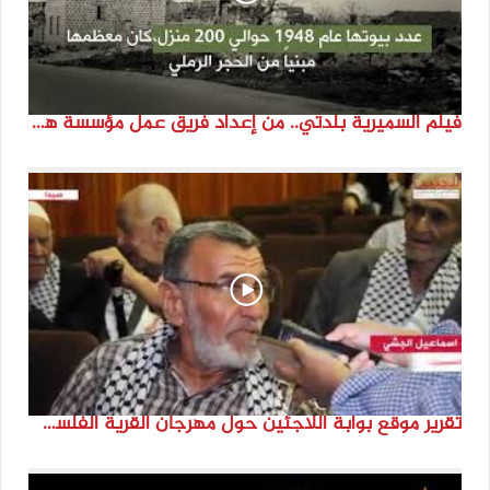
فيلم السميرية بلدتي.. من إعداد فريق عمل مؤسسة هوية
تقرير موقع بوابة اللاجئين حول مهرجان القرية الفلسطينية ( السميرية بلدتي)