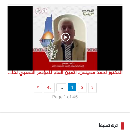
الدكتور احمد محيسن. الامين العام للمؤتمر الشعبي لفلسطينيي الخارج
»
45
2
3
…
1
Page 1 of 45
اترك تعليقاً