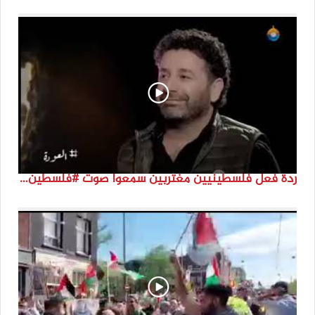
ردة فعل فلسطينيين مغتربين سمعوا صوت #فلسطين لأول مرة #نتماء2022 #القدس_موعدنا #النكبة74