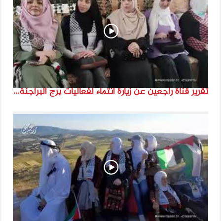
تقرير قناة راجعين عن زيارة انتماء لفعاليات برج البراجنة اعداد جنى شحرور