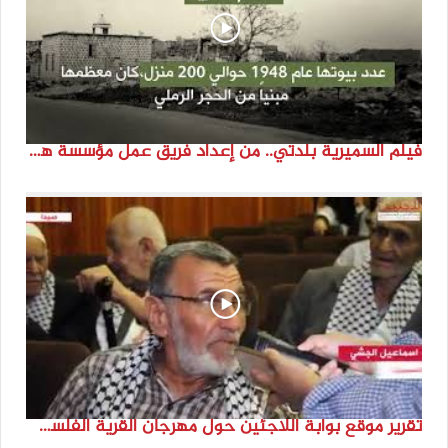
فيلم السميرية بلدتي.. من إعداد فريق عمل مؤسسة هوية
تقرير موقع بوابة اللاجئين حول مهرجان القرية الفلسطينية ( السميرية بلدتي)