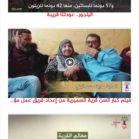
الياجور.. عودتنا قريبة
فيلم كبار السن قرية السميرية من إعداد فريق عمل مؤسسة هوية