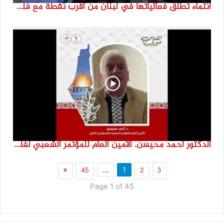
انتماء تطلق فعالياتها في لبنان من أقرب نقطة مع فلسطين المحتلة في ذكرى النكبة_74تقرير: جنى شحرور
الدكتور احمد محيسن. الامين العام للمؤتمر الشعبي لفلسطينيي الخارج
»
45
2
3
…
1
Page 1 of 45