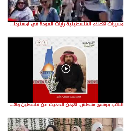
مسيرات الاعلام الفلسطينية رايات العودة في امستردام #النكبة74 #انتماء2022 #القدس_موعدنا
النائب موسى هنطش، الأردن الحديث عن فلسطين والاقصى هو عنصر تحدي من تحديات الأُمة في تاريخها الطويل. #انتماء2022