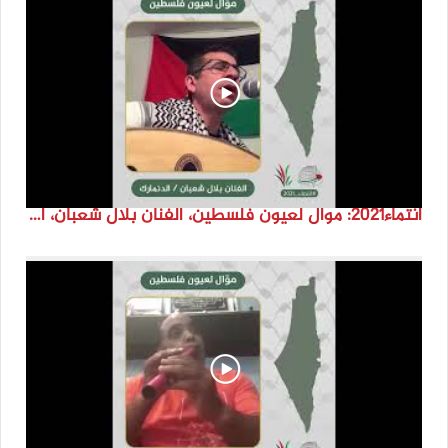
انتماء2021: موال لعيون فلسطين، الفنان بلال شعبان، الدنمارك