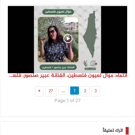
انتماء: موال لعيون فلسطين، الفنانة عبير صنصور، فلسطين
»
27
2
3
…
1
Page 1 of 27
اترك تعليقاً