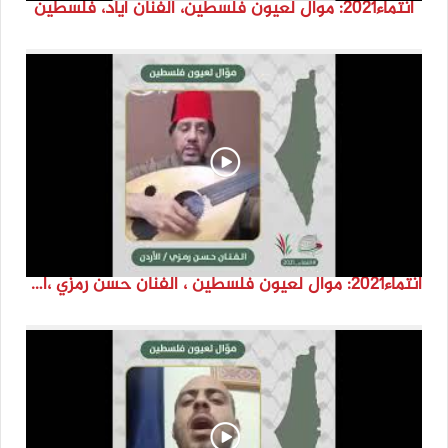
انتماء2021: موال لعيون فلسطين، الفنان اياد، فلسطين
انتماء2021: موال لعيون فلسطين ، الفنان حسن رمزي ،الاردن