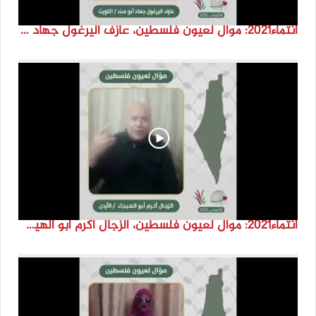
انتماء2021: موال لعيون فلسطين، عازف اليرغول جهاد أبو سند، الكويت
انتماء2021: موال لعيون فلسطين، الزجال أكرم أبو الهيجا، الاردن