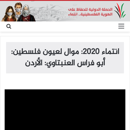
القائمة
بح
عن
انتماء 2020: موال لعيون فلسطين:
أبو فراس العنبتاوي: الأردن