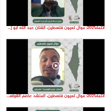
انتماء2021: موال لعيون فلسطين، الفنان عبد الله ابو زنيد، فلسطين
انتماء2021: موال لعيون فلسطين، المنشد عاصم القواسمة، الاردن