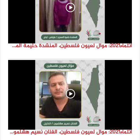
انتماء2021: موال لعيون فلسطين، المنشدة حليمة المصري، لبنان
انتماء2021: موال لعيون فلسطين، الفنان نسيم هشلمون، فلسطين