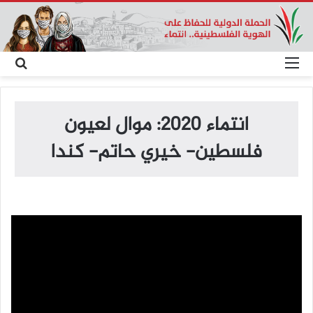
القائمة
بح
عن
انتماء 2020: موال لعيون
فلسطين- خيري حاتم- كندا