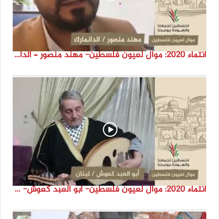
انتماء 2020: موال لعيون فلسطين- مهند منصور – الدانمارك
انتماء 2020: موال لعيون فلسطين- أبو العبد كعوش- لبنان