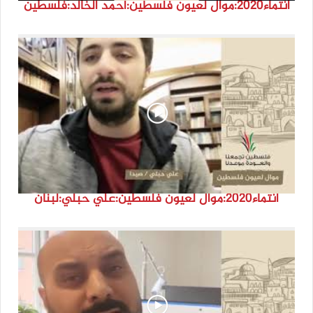
انتماء2020:موال لعيون فلسطين:أحمد الخالد:فلسطين
انتماء2020:موال لعيون فلسطين:علي حبلي:لبنان