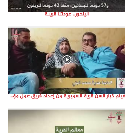
الياجور.. عودتنا قريبة
فيلم كبار السن قرية السميرية من إعداد فريق عمل مؤسسة هوية