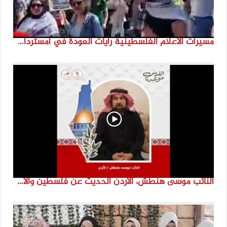
مسيرات الاعلام الفلسطينية رايات العودة في امستردام #النكبة74 #انتماء2022 #القدس_موعدنا
النائب موسى هنطش، الأردن الحديث عن فلسطين والاقصى هو عنصر تحدي من تحديات الأُمة في تاريخها الطويل. #انتماء2022