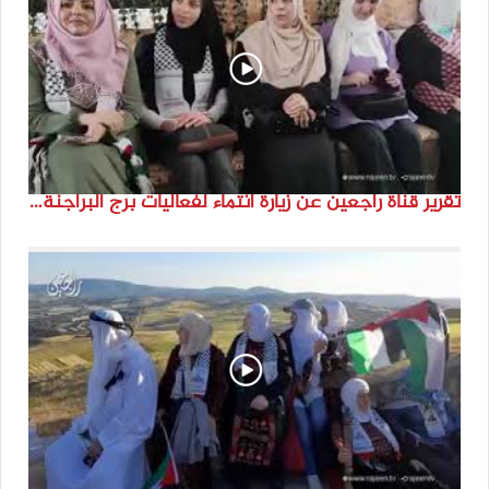
تقرير قناة راجعين عن زيارة انتماء لفعاليات برج البراجنة اعداد جنى شحرور