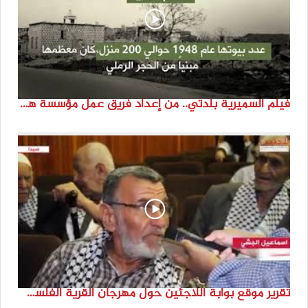
فيلم السميرية بلدتي.. من إعداد فريق عمل مؤسسة هوية
تقرير موقع بوابة اللاجئين حول مهرجان القرية الفلسطينية ( السميرية بلدتي)