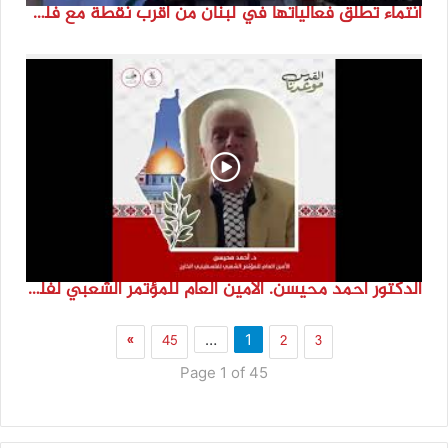
انتماء تطلق فعالياتها في لبنان من أقرب نقطة مع فلسطين المحتلة في ذكرى النكبة_74تقرير: جنى شحرور
الدكتور احمد محيسن. الامين العام للمؤتمر الشعبي لفلسطينيي الخارج
»
45
2
3
…
1
Page 1 of 45