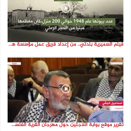
فيلم السميرية بلدتي.. من إعداد فريق عمل مؤسسة هوية
تقرير موقع بوابة اللاجئين حول مهرجان القرية الفلسطينية ( السميرية بلدتي)