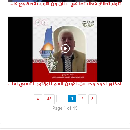
انتماء تطلق فعالياتها في لبنان من أقرب نقطة مع فلسطين المحتلة في ذكرى النكبة_74تقرير: جنى شحرور
الدكتور احمد محيسن. الامين العام للمؤتمر الشعبي لفلسطينيي الخارج
»
45
2
3
…
1
Page 1 of 45