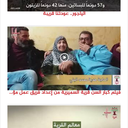
الياجور.. عودتنا قريبة
فيلم كبار السن قرية السميرية من إعداد فريق عمل مؤسسة هوية