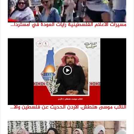
مسيرات الاعلام الفلسطينية رايات العودة في امستردام #النكبة74 #انتماء2022 #القدس_موعدنا
النائب موسى هنطش، الأردن الحديث عن فلسطين والاقصى هو عنصر تحدي من تحديات الأُمة في تاريخها الطويل. #انتماء2022