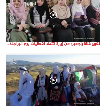
تقرير قناة راجعين عن زيارة انتماء لفعاليات برج البراجنة اعداد جنى شحرور