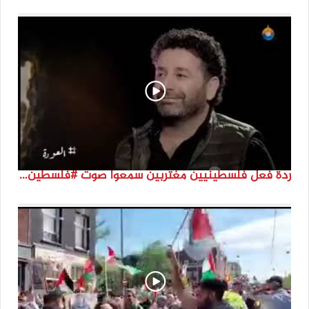
ردة فعل فلسطينيين مغتربين سمعوا صوت #فلسطين لأول مرة #نتماء2022 #القدس_موعدنا #النكبة74