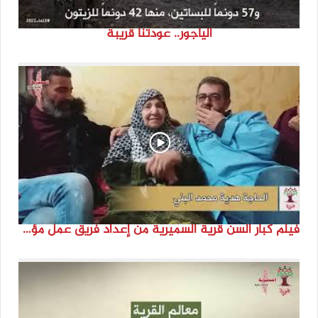
الياجور.. عودتنا قريبة
فيلم كبار السن قرية السميرية من إعداد فريق عمل مؤسسة هوية