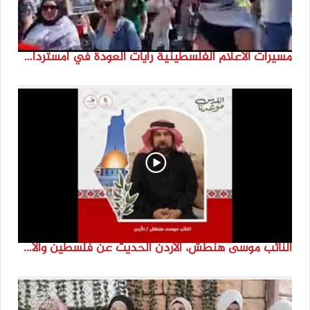
مسيرات الاعلام الفلسطينية رايات العودة في امستردام #النكبة74 #انتماء2022 #القدس_موعدنا
النائب موسى هنطش، الأردن الحديث عن فلسطين والاقصى هو عنصر تحدي من تحديات الأُمة في تاريخها الطويل. #انتماء2022