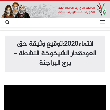
القائمة
بح
عن
انتماء2020:توقيع وثيقة حق
العودة:دار الشيخوخة النشطة –
برج البراجنة