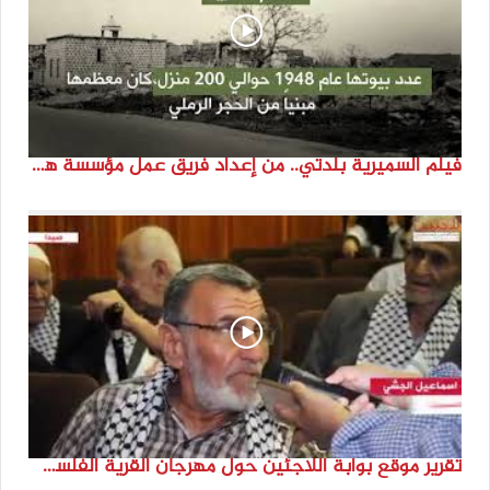
فيلم السميرية بلدتي.. من إعداد فريق عمل مؤسسة هوية
تقرير موقع بوابة اللاجئين حول مهرجان القرية الفلسطينية ( السميرية بلدتي)