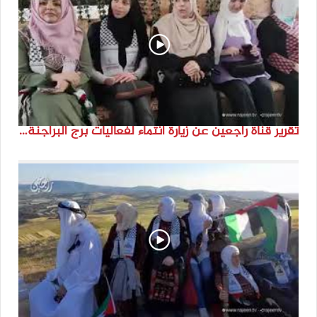
تقرير قناة راجعين عن زيارة انتماء لفعاليات برج البراجنة اعداد جنى شحرور