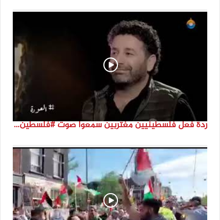
ردة فعل فلسطينيين مغتربين سمعوا صوت #فلسطين لأول مرة #نتماء2022 #القدس_موعدنا #النكبة74