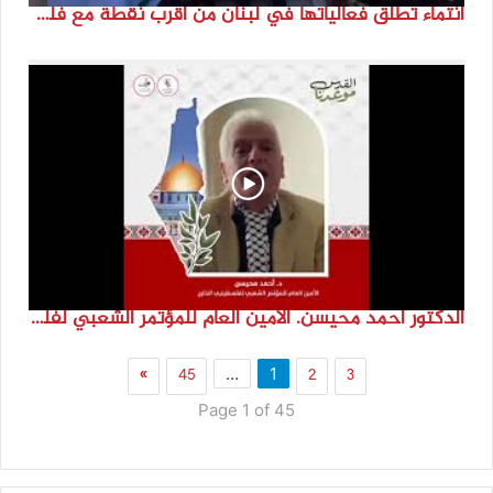
انتماء تطلق فعالياتها في لبنان من أقرب نقطة مع فلسطين المحتلة في ذكرى النكبة_74تقرير: جنى شحرور
الدكتور احمد محيسن. الامين العام للمؤتمر الشعبي لفلسطينيي الخارج
»
45
2
3
…
1
Page 1 of 45