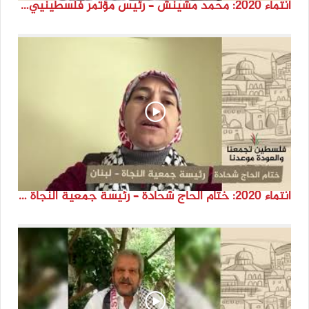
انتماء 2020: محمد مشينش – رئيس مؤتمر فلسطينيي تركيا
انتماء 2020: ختام الحاج شحادة – رئيسة جمعية النجاة – لبنان