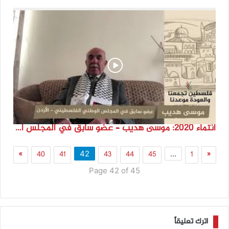
انتماء 2020: موسى هديب – عضو سابق في المجلس الوطني الفلسطيني – الأردن
»
40
41
43
44
45
1
«
42
…
Page 42 of 45
اترك تعليقاً