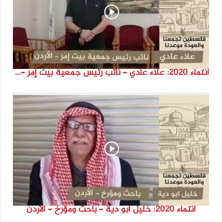
انتماء 2020: علاء عادي – نائب رئيس جمعية بيت إمر – الأردن
انتماء 2020: خليل ابو دية – باحث ومؤرخ – الأردن