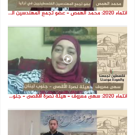
انتماء 2020: محمد الهمص – عضو تجمع المهندسين الفلسطينيين في تركيا
انتماء 2020: سهى معروف – هيئة نصرة الأقصى – جنوب لبنان