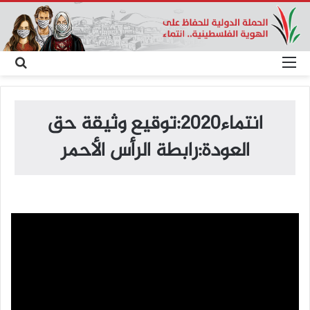
القائمة
بح
عن
انتماء2020:توقيع وثيقة حق
العودة:رابطة الرأس الأحمر