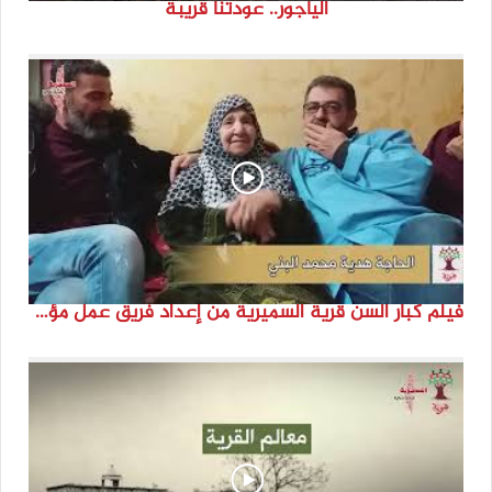
الياجور.. عودتنا قريبة
فيلم كبار السن قرية السميرية من إعداد فريق عمل مؤسسة هوية