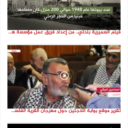
فيلم السميرية بلدتي.. من إعداد فريق عمل مؤسسة هوية
تقرير موقع بوابة اللاجئين حول مهرجان القرية الفلسطينية ( السميرية بلدتي)