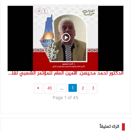
الدكتور احمد محيسن. الامين العام للمؤتمر الشعبي لفلسطينيي الخارج
»
45
2
3
…
1
Page 1 of 45
اترك تعليقاً