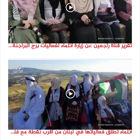
تقرير قناة راجعين عن زيارة انتماء لفعاليات برج البراجنة اعداد جنى شحرور
انتماء تطلق فعالياتها في لبنان من أقرب نقطة مع فلسطين المحتلة في ذكرى النكبة_74تقرير: جنى شحرور