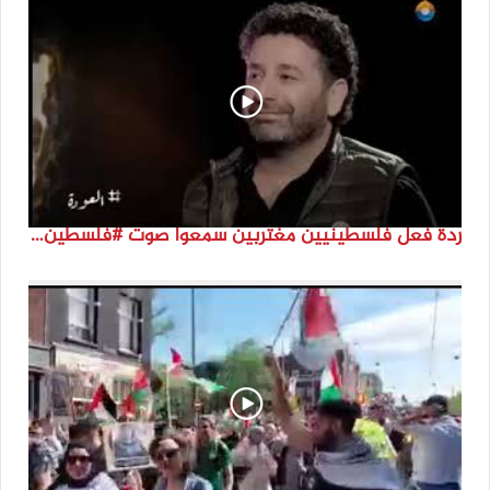
ردة فعل فلسطينيين مغتربين سمعوا صوت #فلسطين لأول مرة #نتماء2022 #القدس_موعدنا #النكبة74