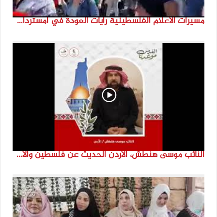
مسيرات الاعلام الفلسطينية رايات العودة في امستردام #النكبة74 #انتماء2022 #القدس_موعدنا
النائب موسى هنطش، الأردن الحديث عن فلسطين والاقصى هو عنصر تحدي من تحديات الأُمة في تاريخها الطويل. #انتماء2022