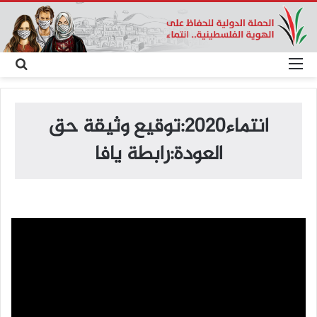
القائمة
بح
عن
انتماء2020:توقيع وثيقة حق
العودة:رابطة يافا