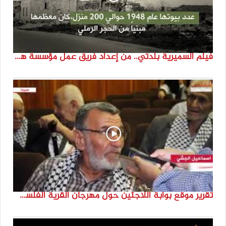
فيلم السميرية بلدتي.. من إعداد فريق عمل مؤسسة هوية
تقرير موقع بوابة اللاجئين حول مهرجان القرية الفلسطينية ( السميرية بلدتي)