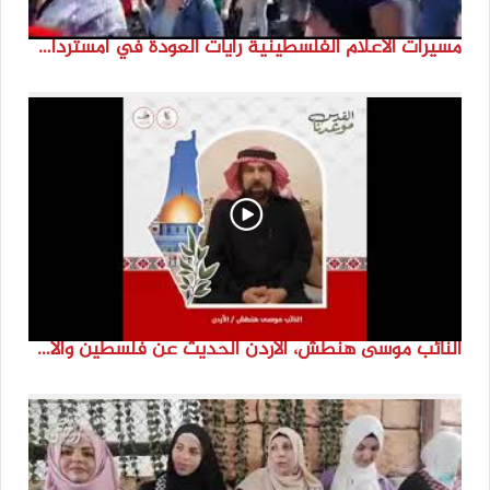
مسيرات الاعلام الفلسطينية رايات العودة في امستردام #النكبة74 #انتماء2022 #القدس_موعدنا
النائب موسى هنطش، الأردن الحديث عن فلسطين والاقصى هو عنصر تحدي من تحديات الأُمة في تاريخها الطويل. #انتماء2022