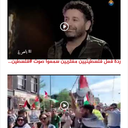
ردة فعل فلسطينيين مغتربين سمعوا صوت #فلسطين لأول مرة #نتماء2022 #القدس_موعدنا #النكبة74