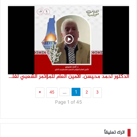
الدكتور احمد محيسن. الامين العام للمؤتمر الشعبي لفلسطينيي الخارج
»
45
2
3
…
1
Page 1 of 45
اترك تعليقاً