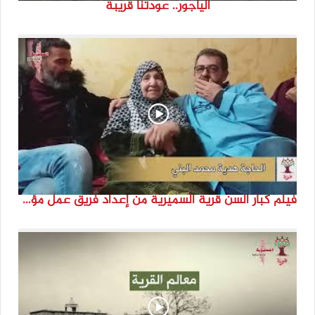
الياجور.. عودتنا قريبة
فيلم كبار السن قرية السميرية من إعداد فريق عمل مؤسسة هوية