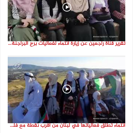
تقرير قناة راجعين عن زيارة انتماء لفعاليات برج البراجنة اعداد جنى شحرور
انتماء تطلق فعالياتها في لبنان من أقرب نقطة مع فلسطين المحتلة في ذكرى النكبة_74تقرير: جنى شحرور