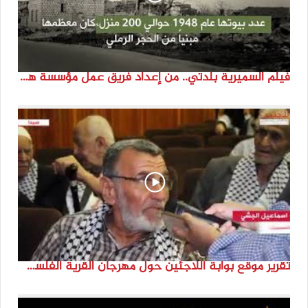
فيلم السميرية بلدتي.. من إعداد فريق عمل مؤسسة هوية
تقرير موقع بوابة اللاجئين حول مهرجان القرية الفلسطينية ( السميرية بلدتي)