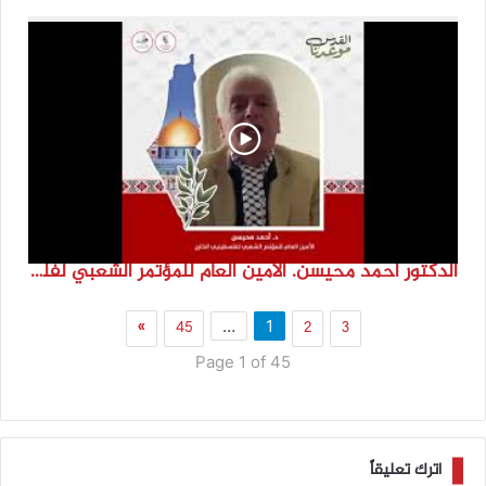
الدكتور احمد محيسن. الامين العام للمؤتمر الشعبي لفلسطينيي الخارج
»
45
2
3
…
1
Page 1 of 45
اترك تعليقاً