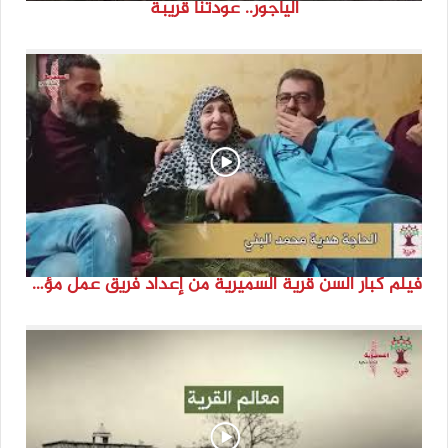
الياجور.. عودتنا قريبة
فيلم كبار السن قرية السميرية من إعداد فريق عمل مؤسسة هوية