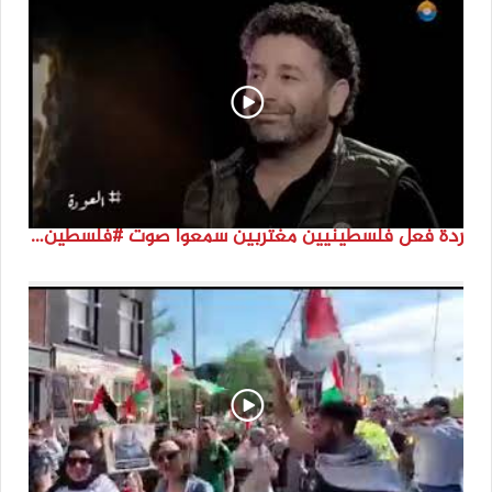
ردة فعل فلسطينيين مغتربين سمعوا صوت #فلسطين لأول مرة #نتماء2022 #القدس_موعدنا #النكبة74