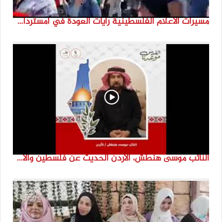
مسيرات الاعلام الفلسطينية رايات العودة في امستردام #النكبة74 #انتماء2022 #القدس_موعدنا
النائب موسى هنطش، الأردن الحديث عن فلسطين والاقصى هو عنصر تحدي من تحديات الأُمة في تاريخها الطويل. #انتماء2022