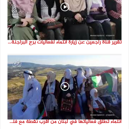
تقرير قناة راجعين عن زيارة انتماء لفعاليات برج البراجنة اعداد جنى شحرور
انتماء تطلق فعالياتها في لبنان من أقرب نقطة مع فلسطين المحتلة في ذكرى النكبة_74تقرير: جنى شحرور