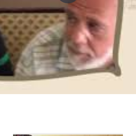
P
l
a
y
V
i