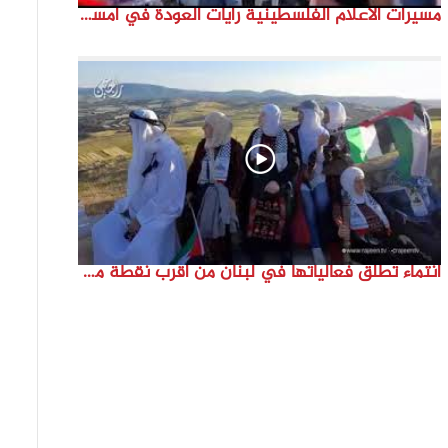
مسيرات الاعلام الفلسطينية رايات العودة في امستردام #النكبة74 #انتماء2022 #القدس_موعدنا
انتماء تطلق فعالياتها في لبنان من أقرب نقطة مع فلسطين المحتلة في ذكرى النكبة_74تقرير: جنى شحرور