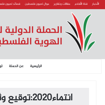
الأخبار
قناة الأفلام
مقالات وتقارير
موال لعيون فلسطين
قصائد لعيون فل
الرئيسية
عن الحملة
تو
انتماء2020:توقيع وثيقة حق العودة:لجنة قاطع الجسر – عين الحلوة