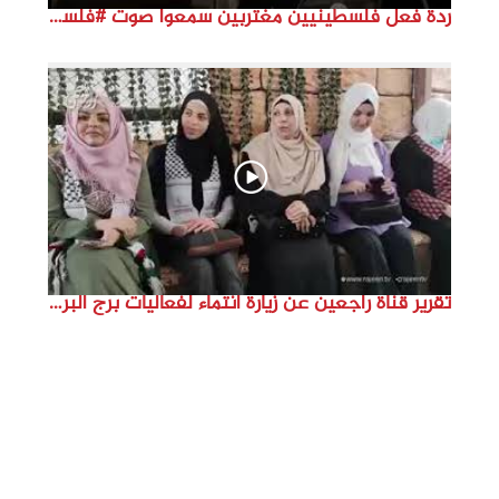
ردة فعل فلسطينيين مغتربين سمعوا صوت #فلسطين لأول مرة #نتماء2022 #القدس_موعدنا #النكبة74
تقرير قناة راجعين عن زيارة انتماء لفعاليات برج البراجنة اعداد جنى شحرور