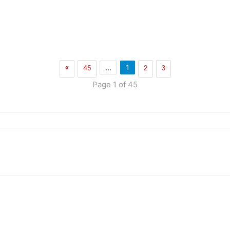
»
45
2
3
…
1
Page 1 of 45