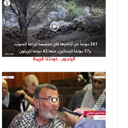
الياجور.. عودتنا قريبة