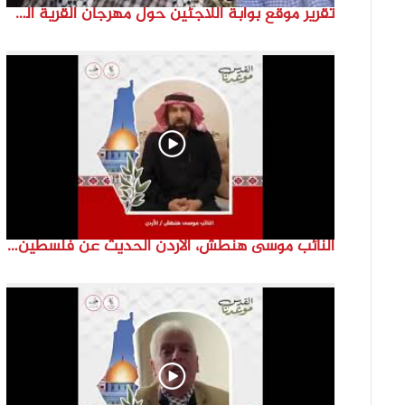
تقرير موقع بوابة اللاجئين حول مهرجان القرية الفلسطينية ( السميرية بلدتي)
النائب موسى هنطش، الأردن الحديث عن فلسطين والاقصى هو عنصر تحدي من تحديات الأُمة في تاريخها الطويل. #انتماء2022