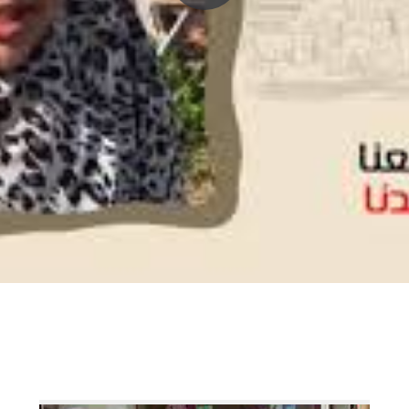
P
l
a
y
V
i