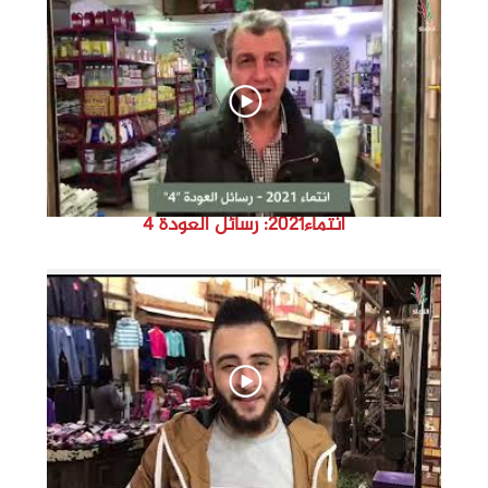
d
e
o
انتماء2021: رسائل العودة 4