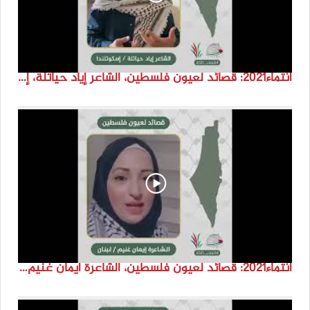
انتماء2021: قصائد لعيون فلسطين، الشاعر إياد حياتلة، إسكوتلندا
انتماء2021: قصائد لعيون فلسطين، الشاعرة ايمان غنيم، لبنان