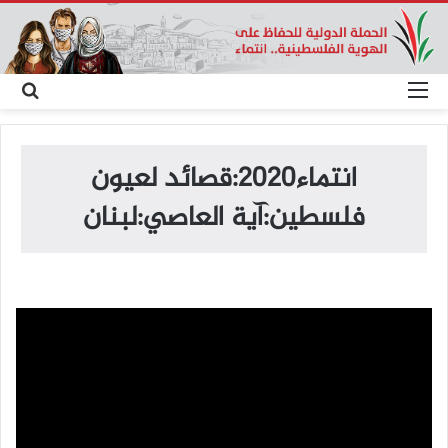
القائمة
بح
عن
انتماء2020:قصائد لعيون
فلسطين:آية العاصي:لبنان