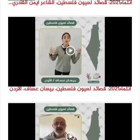
انتماء2021: قصائد لعيون فلسطين، الشاعر ايمن القادري،لبنان
انتماء2021: قصائد لعيون فلسطين، بيسان عسّاف، الاردن