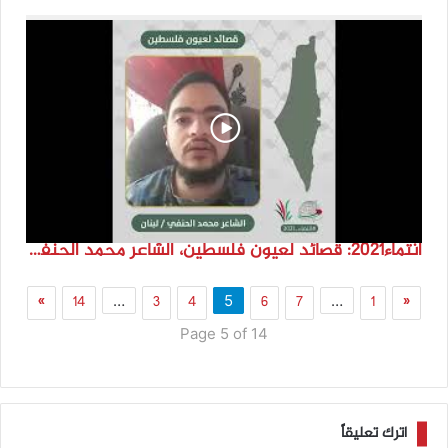
انتماء2021: قصائد لعيون فلسطين، الشاعر محمد الحنفي، لبنان
»
14
3
4
6
7
1
«
…
5
…
Page 5 of 14
اترك تعليقاً