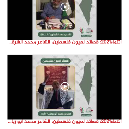
انتماء2021: قصائد لعيون فلسطين، الشاعر محمد الشرقاوي ،الدنمارك
انتماء2021: قصائد لعيون فلسطين، الشاعر محمد ابو رياش، الاردن