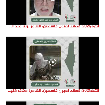
انتماء2021: قصائد لعيون فلسطين، الشاعر نزيه عبد الخالق، لبنان
انتماء2021: قصائد لعيون فلسطين، الشاعرة عفاف غنيم، الاردن