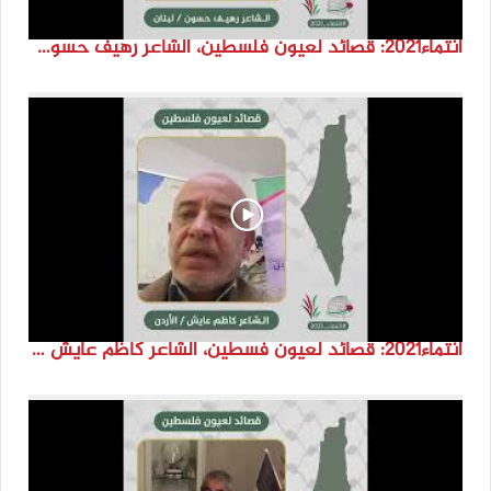
انتماء2021: قصائد لعيون فلسطين، الشاعر رهيف حسون، لبنان
انتماء2021: قصائد لعيون فسطين، الشاعر كاظم عايش ،الاردن