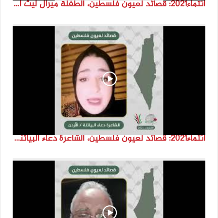
انتماء2021: قصائد لعيون فلسطين، الطفلة ميرال ليث اسعد، الاردن
انتماء2021: قصائد لعيون فلسطين، الشاعرة دعاء البياتنة ، الاردن