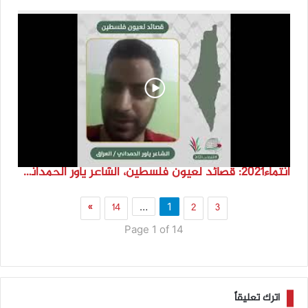
انتماء2021: قصائد لعيون فلسطين، الشاعر ياور الحمداني، العراق
»
14
2
3
…
1
Page 1 of 14
اترك تعليقاً