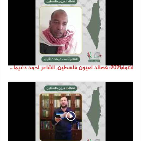
انتماء2021: قصائد لعيون فلسطين، الشاعر احمد دغيمات، الاردن