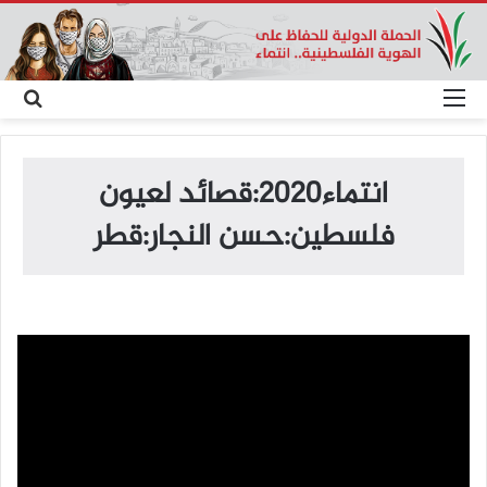
القائمة
بح
عن
انتماء2020:قصائد لعيون
فلسطين:حسن النجار:قطر